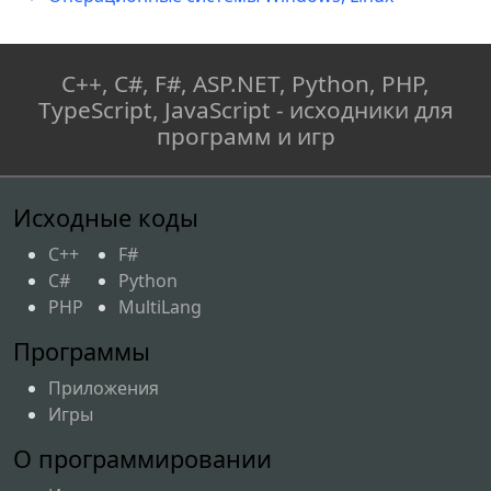
C++, C#, F#, ASP.NET, Python, PHP,
TypeScript, JavaScript - исходники для
программ и игр
Исходные коды
C++
F#
C#
Python
PHP
MultiLang
Программы
Приложения
Игры
О программировании