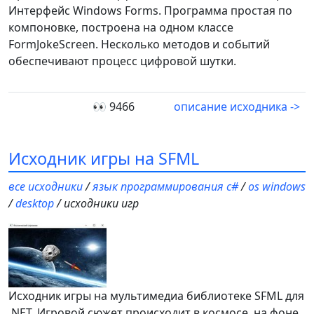
Интерфейс Windows Forms. Программа простая по
компоновке, построена на одном классе
FormJokeScreen. Несколько методов и событий
обеспечивают процесс цифровой шутки.
👀 9466
описание исходника ->
Исходник игры на SFML
все исходники
/
язык программирования c#
/
os windows
/
desktop
/ исходники игр
Исходник игры на мультимедиа библиотеке SFML для
.NET. Игровой сюжет происходит в космосе, на фоне