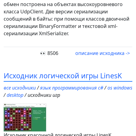
обмен построена на объектах высокоуровневого
класса UdpClient. Две версии сериализации
сообщений в байты: при помощи классов двоичной
сериализации BinaryFormatter и текстовой xml-
сериализации XmlSerializer.
👀 8506
описание исходника ->
Исходник логической игры LinesK
все исходники
/
язык программирования c#
/
os windows
/
desktop
/ исходники игр
Исходник красочной логической игры LinesK.