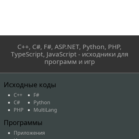
C++, C#, F#, ASP.NET, Python, PHP,
TypeScript, JavaScript - исходники для
программ и игр
Исходные коды
C++
F#
C#
Python
PHP
MultiLang
Программы
Приложения