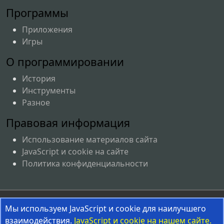
Программы
Приложения
Игры
О программировании
История
Инструменты
Разное
Правовая информация
Использование материалов сайта
JavaScript и cookie на сайте
Политика конфиденциальности
Соглашение об использовании материалов сайта
Мы используем JavaScript и cookie для наилучшего
взаимодействия.
InterestPrograms.RU © 2008-2026
JavaScript и cookie на нашем сайте.