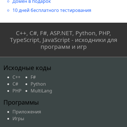
Домен в подарок
10 дней бесплатного тестирования
C++, C#, F#, ASP.NET, Python, PHP,
TypeScript, JavaScript - исходники для
программ и игр
Исходные коды
C++
F#
C#
Python
PHP
MultiLang
Программы
Приложения
Игры