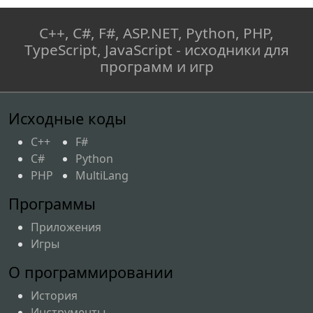
C++, C#, F#, ASP.NET, Python, PHP,
TypeScript, JavaScript - исходники для
программ и игр
Исходные коды
C++
F#
C#
Python
PHP
MultiLang
Программы
Приложения
Игры
О программировании
История
Инструменты