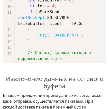
int
 sizeBuffer 
=
0
;
int
 len 
=
4
;
if
(
pSockSend
-
>
GetSockOpt
(
SO_RCVBUF
,
&
sizeBuffer
,
&
len
)
==
 FALSE
)
{
CUtil
::
BeepError
(
)
;
}
// Объект, данные которого 
передаются по сети.
// Данный объект может 
создаваться в любом месте 
// программного кода 
Извлечение данных из сетевого
приложения. 
буфера
// Здесь он создаётся только 
для примера. 
В нашем приложении приём данных из сети, также
    CPointers pointers
;
как и отправка, осуществляется пакетами. При
каждой доставке пакета в приёмный буфер