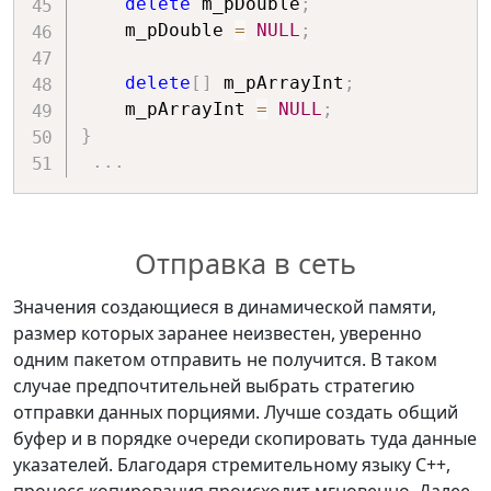
delete
 m_pDouble
;
    m_pDouble 
=
NULL
;
delete
[
]
 m_pArrayInt
;
    m_pArrayInt 
=
NULL
;
}
.
.
.
Отправка в сеть
Значения создающиеся в динамической памяти,
размер которых заранее неизвестен, уверенно
одним пакетом отправить не получится. В таком
случае предпочтительней выбрать стратегию
отправки данных порциями. Лучше создать общий
буфер и в порядке очереди скопировать туда данные
указателей. Благодаря стремительному языку С++,
процесс копирования происходит мгновенно. Далее