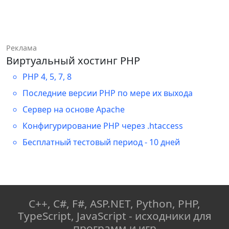
buffer
;
// Копирование байтов 
                   buffer 
=
NULL
;
pointers.m_pDouble
    offset 
+=
sizeof
(
int
)
;
//}
Реклама
memcpy
(
totalBuffer 
+
 offset
,
}
Виртуальный хостинг PHP
pointers
.
m_pDouble
,
else
sizeof
(
double
)
)
;
PHP 4, 5, 7, 8
{
Последние версии PHP по мере их выхода
int
 check 
=
recvSocket
->
Receive
(
m_DataBuffer 
+
Сервер на основе Apache
// Bytes of 
m_CounterRecv
,
 recvSize
)
;
pointers.m_pArrayInt
Конфигурирование PHP через .htaccess
    offset 
+=
sizeof
(
double
)
;
Бесплатный тестовый период - 10 дней
            m_CounterRecv 
+=
memcpy
(
totalBuffer 
+
 offset
,
check
;
pointers
.
m_pArrayInt
,
}
sizeArrayInt
)
;
// Проверка окончания 
// pString
C++, C#, F#, ASP.NET, Python, PHP,
приёма данных.
    offset 
+=
 sizeArrayInt
;
TypeScript, JavaScript - исходники для
if
memcpy
(
totalBuffer 
+
 offset
,
программ и игр