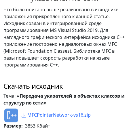
ситуации когда recvSize < 
tcharSize
;
sizeof(CSendInfo).
Что было описано выше реализовано в исходнике
    cSendInfo
.
m_SizeArrayInt 
=
// В последующих 
приложения прикрепленного к данной статье.
sizeArrayInt
;
статьях я добавлю этот код.
Исходник создан в интегрированной среде
//if (recvSize >= 
программирования MS Visual Studio 2019. Для
// Итоговый размер всех 
sizeof(CSendInfo))
наглядного графического интерфейса исходника С++
данных.
//{
приложение построено на диалоговых окнах MFC
int
 totalDataSize 
=
                   BYTE
*
 buffer 
=
(Microsoft Foundation Classes). Библиотека MFC в
sizeof
(
CSendInfo
)
+
sizeof
(
int
)
+
new
 BYTE
[
recvSize
]
;
разы повышает скорость разработки на языке
sizeof
(
double
)
+
int
 check 
=
программирования C++.
cSendInfo
.
m_SizeArrayInt 
+
recvSocket
->
Receive
(
buffer
,
            cSendInfo
.
m_SizeString 
recvSize
)
;
+
 cSendInfo
.
m_SizeArrayTCHAR
;
Скачать исходник
    cSendInfo
.
m_TotalDataSize 
=
                   m_CounterRecv 
totalDataSize
;
Тема:
«Передача указателей в объектах классов и
+=
 check
;
структур по сети»
// Копируем 
// Общий буфер для 
MFCPointerNetwork-vs16.zip
только размер объекта CSendInfo.
отправляемых данных
// Остальные 
Размер:
3853 Кбайт
    BYTE
*
 totalBuffer 
=
new