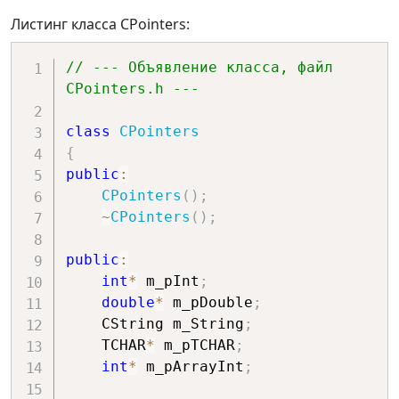
Листинг класса CPointers:
// --- Объявление класса, файл 
CPointers.h ---
class
CPointers
{
public
:
CPointers
(
)
;
~
CPointers
(
)
;
public
:
int
*
 m_pInt
;
double
*
 m_pDouble
;
    CString m_String
;
    TCHAR
*
 m_pTCHAR
;
int
*
 m_pArrayInt
;