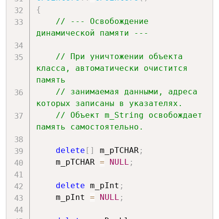
{
// --- Освобождение 
динамической памяти ---
// При уничтожении объекта 
класса, автоматически очистится 
память 
// занимаемая данными, адреса 
которых записаны в указателях.
// Объект m_String освобождает 
память самостоятельно.
delete
[
]
 m_pTCHAR
;
    m_pTCHAR 
=
NULL
;
delete
 m_pInt
;
    m_pInt 
=
NULL
;