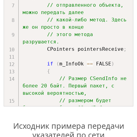
CPointers::GetDataString(sizeString)
// отправленного объекта, 
    pointers
.
m_String 
=
можно передать далее
m_valueString
;
// какой-либо метод. Здесь 
int
 sizeString 
=
0
;
же он просто в конце
    LPCTSTR pString 
=
// этого метода 
pointers
.
GetDataString
(
sizeString
)
;
разрушается.
        CPointers pointersReceive
;
//
if
(
m_InfoOk 
==
 FALSE
)
pointers
.
SetArrayTCHAR
(
m_valueArrayCh
{
int
 tcharSize 
=
// Размер CSendInfo не 
pointers
.
GetSizeArrayTCHAR
(
)
;
более 20 байт. Первый пакет, с 
высокой вероятностью, 
// Информационный класс для 
// размером будет 
сведений о размерах данных.
больше чем объект CSendInfo.
    CSendInfo cSendInfo
;
// Но для коммерческих 
    cSendInfo
.
m_SizeString 
=
версий здесь необходим 
Исходник примера передачи
sizeString
;
// код обработки 
    cSendInfo
.
m_SizeArrayTCHAR 
=
указателей по сети