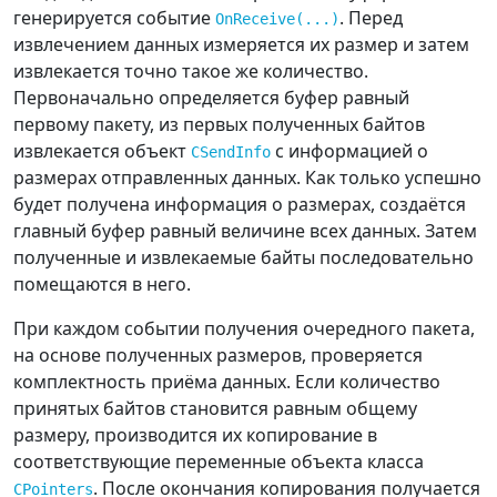
// Создаём в динамической 
генерируется событие
. Перед
OnReceive(...)
памяти целое число и
извлечением данных измеряется их размер и затем
// сразу заполняем его 
извлекается точно такое же количество.
значением из окна CEdit.
Первоначально определяется буфер равный
    pointers
.
m_pInt 
=
new
int
;
первому пакету, из первых полученных байтов
*
pointers
.
m_pInt 
=
 m_valueInt
;
извлекается объект
с информацией о
CSendInfo
размерах отправленных данных. Как только успешно
// Значение double в 
будет получена информация о размерах, создаётся
динамической памяти.
главный буфер равный величине всех данных. Затем
    pointers
.
m_pDouble 
=
new
полученные и извлекаемые байты последовательно
double
;
помещаются в него.
*
pointers
.
m_pDouble 
=
При каждом событии получения очередного пакета,
m_valueDouble
;
на основе полученных размеров, проверяется
комплектность приёма данных. Если количество
принятых байтов становится равным общему
// На самом деле размер 
размеру, производится их копирование в
массива может быть любым.
соответствующие переменные объекта класса
// Но наглядность нам 
. После окончания копирования получается
обеспечивают только 4 окна CEdit.
CPointers