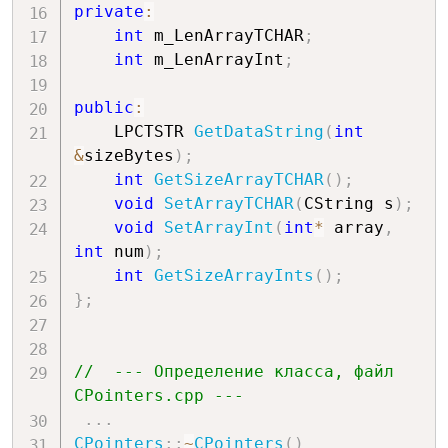
private
:
int
 m_LenArrayTCHAR
;
int
 m_LenArrayInt
;
public
:
    LPCTSTR 
GetDataString
(
int
&
sizeBytes
)
;
int
GetSizeArrayTCHAR
(
)
;
void
SetArrayTCHAR
(
CString s
)
;
void
SetArrayInt
(
int
*
 array
,
int
 num
)
;
int
GetSizeArrayInts
(
)
;
}
;
//  --- Определение класса, файл 
CPointers.cpp ---
.
.
.
CPointers
::
~
CPointers
(
)