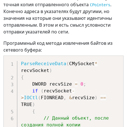
точная копия отправленного объекта
.
// При желании можно добавить 
CPointers
Конечно адреса в указателях будут другими, но
ещё окна и код будет работать
значения на которые они указывают идентичны
// без проблем.
отправленным. В этом и есть смысл условности
int
 temp
[
4
]
=
{
отправки указателей по сети.
m_valueArrayInt0
,
m_valueArrayInt1
,
Программный код метода извлечения байтов из
m_valueArrayInt2
,
 m_valueArrayInt3 
сетевого буфера:
}
;
    pointers
.
SetArrayInt
(
temp
,
4
)
;
ParseReceiveData
(
CMySocket
*
int
 sizeArrayInt 
=
recvSocket
)
pointers
.
GetSizeArrayInts
(
)
;
{
    DWORD recvSize 
=
0
;
if
(
recvSocket
-
// При получении указателя 
>
IOCtl
(
FIONREAD
,
&
recvSize
)
==
строки LPCTSTR, к размеру 
TRUE
)
// обязательно добавляем ещё и 
{
размер нулевого символа.
// Данный объект, после 
// Это происходит в методе 
создания полной копии