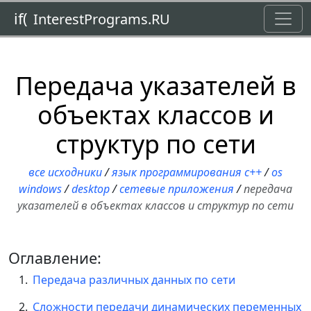
Toggl
if(
InterestPrograms.RU
Передача указателей в
объектах классов и
структур по сети
все исходники
/
язык программирования c++
/
os
windows
/
desktop
/
сетевые приложения
/
передача
указателей в объектах классов и структур по сети
Оглавление:
Передача различных данных по сети
Сложности передачи динамических переменных