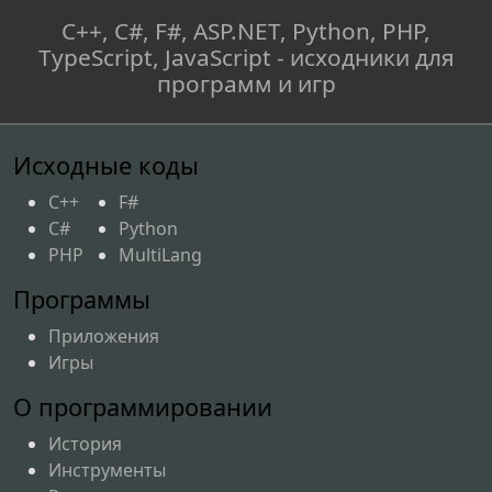
C++, C#, F#, ASP.NET, Python, PHP,
TypeScript, JavaScript - исходники для
программ и игр
Исходные коды
C++
F#
C#
Python
PHP
MultiLang
Программы
Приложения
Игры
О программировании
История
Инструменты