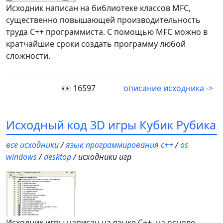
Исходник написан на библиотеке классов MFC,
существенно повышающей производительность
труда С++ программиста. С помощью MFC можно в
кратчайшие сроки создать программу любой
сложности.
👀 16597
описание исходника ->
Исходный код 3D игры Кубик Рубика
все исходники
/
язык программирования c++
/
os
windows
/
desktop
/ исходники игр
Исходник игры написан на языке С++, на основе