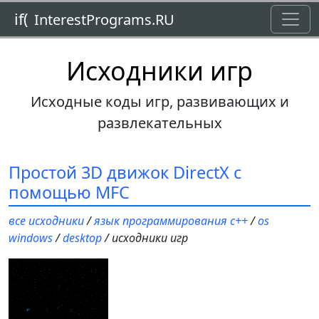
Toggl
if(
InterestPrograms.RU
Исходники игр
Исходные коды игр, развивающих и
развлекательных
Простой 3D движок DirectX с
помощью MFC
все исходники
/
язык программирования c++
/
os
windows
/
desktop
/ исходники игр