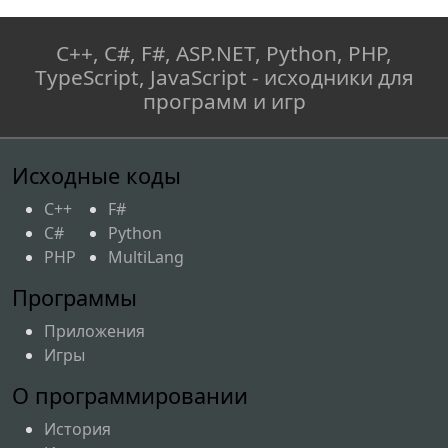
C++, C#, F#, ASP.NET, Python, PHP,
TypeScript, JavaScript - исходники для
программ и игр
Исходные коды
C++
F#
C#
Python
PHP
MultiLang
Программы
Приложения
Игры
О программировании
История