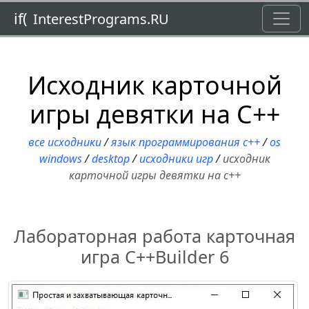
Toggl
if(
InterestPrograms.RU
Исходник карточной
игры девятки на С++
все исходники
/
язык программирования c++
/
os
windows
/
desktop
/
исходники игр
/
исходник
карточной игры девятки на с++
Лабораторная работа карточная
игра C++Builder 6