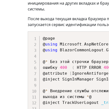
инициирования на других вкладках и бра
системы.
После выхода текущая вкладка браузера 
запускается сервис идентификации польз
@page

@
using
 Microsoft
.
AspNetCore
@
using
 BlazorCommonLogout
.
G
@
*
 Без этой строчки браузер
ошибку 
400
(
 HTTP ERROR 
40
@attribute 
[
IgnoreAntiforge
@inject SignInManager SignI
@
*
 Внедрение службы отслежи
выхода из системы 
*
@

@inject TrackUserLogout 
_tr