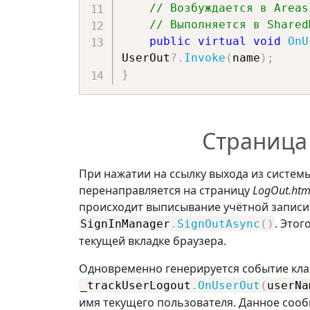
// Возбуждается в Areas
// Выполняется в Shared
public
virtual
void
OnU
UserOut
?.
Invoke
(
name
)
;
}
Страница 
При нажатии на ссылку выхода из систе
перенаправляется на страницу
LogOut.htm
происходит выписывание учётной записи
. Этог
SignInManager
.
SignOutAsync
(
)
текущей вкладке браузера.
Одновременно генерируется событие кла
_trackUserLogout
.
OnUserOut
(
userNa
имя текущего пользователя. Данное соо