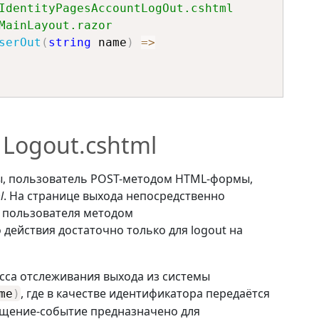
IdentityPagesAccountLogOut.cshtml
MainLayout.razor
serOut
(
string
 name
)
=>
Logout.cshtml
мы, пользователь POST-методом HTML-формы,
l
. На странице выхода непосредственно
 пользователя методом
о действия достаточно только для logout на
сса отслеживания выхода из системы
, где в качестве идентификатора передаётся
me
)
бщение-событие предназначено для