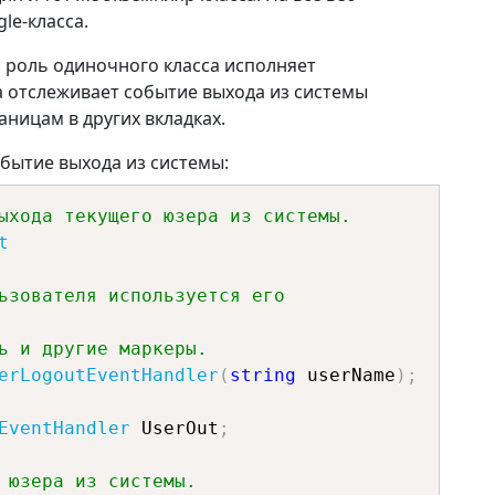
le-класса.
 роль одиночного класса исполняет
а отслеживает событие выхода из системы
аницам в других вкладках.
обытие выхода из системы:
ыхода текущего юзера из системы.
t
ьзователя используется его 
ь и другие маркеры.
erLogoutEventHandler
(
string
 userName
)
;
EventHandler
 UserOut
;
 юзера из системы.