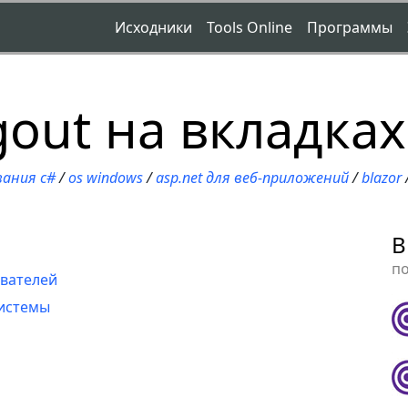
Исходники
Tools Online
Программы
gout на вкладка
вания c#
/
os windows
/
asp.net для веб-приложений
/
blazor
B
п
ователей
системы