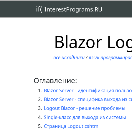
if(
InterestPrograms.RU
Blazor Lo
все исходники
/
язык программиро
Оглавление:
Blazor Server - идентификация польз
Blazor Server - специфика выхода из 
Logout Blazor - решение проблемы
Single-класс для выхода из системы
Страница Logout.cshtml