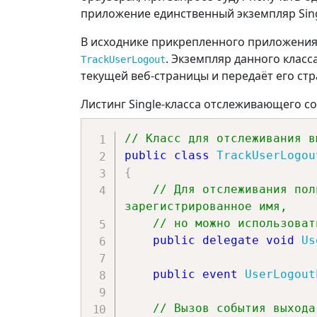
приложение единственный экземпляр Sing
В исходнике прикрепленного приложения
. Экземпляр данного класс
TrackUserLogout
текущей веб-страницы и передаёт его стр
Листинг Single-класса отслеживающего с
// Класс для отслеживания в
public
class
TrackUserLogou
{
// Для отслеживания пол
зарегистрированное имя,
// но можно использоват
public
delegate
void
Us
public
event
UserLogout
// Вызов события выхода