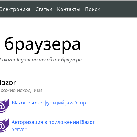
Электроника
Статьи
Контакты
Поиск
х браузера
/
blazor logout на вкладках браузера
lazor
охожие исходники
Blazor вызов функций JavaScript
Авторизация в приложении Blazor
Server