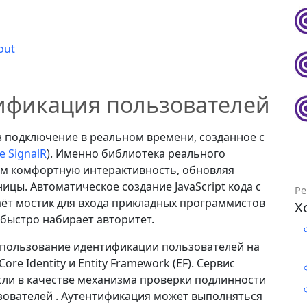
out
нтификация пользователей
з подключение в реальном времени, созданное с
e SignalR
). Именно библиотека реального
ям комфортную интерактивность, обновляя
ицы. Автоматическое создание JavaScript кода с
Ре
т мостик для входа прикладных программистов
Х
о быстро набирает авторитет.
использование идентификации пользователей на
e Identity и Entity Framework (EF). Сервис
сли в качестве механизма проверки подлинности
зователей . Аутентификация может выполняться