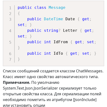
public
class
Message
{
public
DateTime
 Date 
{
get
;
set
;
}
public
string
?
 Letter 
{
get
;
set
;
}
public
int
 IdFrom 
{
get
;
set
;
}
public
int
 IdTo 
{
get
;
set
;
}
}
Список сообщений создается классом ChatMessages.
Класс имеет одно свойство автоматического типа.
Примечание.
По умолчанию
System.Text.Json.JsonSerializer сериализует только
открытые свойства класса. Для сериализации полей
необходимо пометить их атрибутом [JsonInclude]
или установить опции