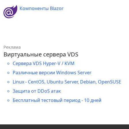
// Обновление веб-страниц 
пользователей. 
Компоненты Blazor
void
Update
(
)
{
InvokeAsync
(
async
(
)
=>
{
            chatMessages 
=
await
Реклама
chat
.
ReadFromDBAsync
(
)
;
Виртуальные сервера VDS
StateHasChanged
(
)
;
}
)
;
Сервера VDS Hyper-V / KVM
}
Различные версии Windows Server
Linux - CentOS, Ubuntu Server, Debian, OpenSUSE
// Отправка сообщения 
выбранному пользователю или всем 
Защита от DDoS атак
при id=0.
Бесплатный тестовый период - 10 дней
private
async
Task
SendMessage
(
int
 id
)
{
User
?
 u 
=