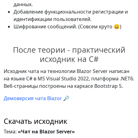
" [ "
+
 m
.
Date 
+
" ] "
;
[
Parameter
]
bgDark 
=
new
[
]
{
"#d3d3d3"
,
данных.
public
int
 Id 
{
get
;
set
;
}
"#787878"
}
;
Добавление функциональности регистрации и
<
ItemMessage
 LightBG
=
false
// Переменная считывания 
private
readonly
string
[
]
идентификации пользователей.
Heading
=
@
heading
 Letter
=
@m
.
Letter 
введенного в textarea текста 
bgLight 
=
new
[
]
{
"#ffffff"
,
Шифрование сообщений. (Совсем круто 😀)
/
>
сообщения.
"#B0B0B0"
}
;
}
string
?
 textMessage
;
}
// Все пользователи чата.
После теории - практический
private
string
[
]
private
readonly
Users
 users 
=
SetBgColor
(
bool
 light
)
исходник на C#
@code
{
new
(
)
;
{
[
Parameter
]
// Интерфейс чтения-записи 
if
(
light 
==
true
)
return
Исходник чата на технологии Blazor Server написан
public
int
 Id 
{
get
;
set
;
}
сообщений.
bgLight
;
на языке C# в MS Visual Studio 2022, платформа .NET6.
private
readonly
ReadUpdateDB
else
return
 bgDark
;
Веб-страницы построены на каркасе Bootstrap 5.
[
Parameter
]
chat 
=
new
(
)
;
}
public
List
<
Message
>
 Messages 
Демоверсия чата Blazor 🔎
// Текущий пользователь
}
{
get
;
set
;
}
=
new
(
)
;
private
User
 userCurrent 
=
new
(
-
1
,
""
,
""
)
;
[
Parameter
]
Скачать исходник
// Интерфейс хранения 
public
List
<
User
>
 ListUsers 
{
сообщений в памяти.
Тема:
«Чат на Blazor Server»
get
;
set
;
}
=
new
(
)
;
private
ChatMessages