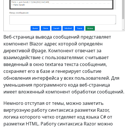
{
// Формирует вид, 
удобный для чтения и печати.
                WriteIndented 
=
true
,
Веб-страница вывода сообщений представляет
компонент Blazor адрес которой определён
// Настройка 
директивой @page. Компонент отвечает за
кодировки символов для кириллицы.
взаимодействие с пользователями: считывает
// По умолчанию 
введенный в окно textarea текста сообщения,
сериализатор выполняет escape - 
сохраняет его в базе и генерирует событие
последовательность символов,
обновления интерфейса у всех пользователей. Для
// отличных от 
уменьшения программного кода веб-страница
ASCII.То есть он заменяет их 
имеет вложенный компонент обработки сообщений.
uxxxx,
// где xxxx 
Немного отступая от темы, можно заметить
является кодом Юникода символа.
виртуозную работу синтаксиса разметки Razor,
                Encoder 
=
логика которого четко отделяет код языка C# от
JavaScriptEncoder
.
Create
(
UnicodeRange
разметки HTML. Работу синтаксиса Razor можно