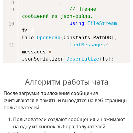
{
// Чтение 
сообщений из json-файла.
using
FileStream
fs 
=
File
.
OpenRead
(
Constants
.
PathDB
)
;
ChatMessages
?
messages 
=
JsonSerializer
.
Deserialize
(
fs
)
;
// Избегаем 
Алгоритм работы чата
объектов null.
return
 messages 
??
После загрузки приложения сообщения
new
(
)
;
считываются в память и выводятся на веб-страницы
}
пользователей:
catch
{
Пользователи создают сообщения и нажимают
// При возможном 
на одну из кнопок выбора получателей.
повреждении json-файла, создаем