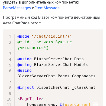
}
;
увидеть в дополнительных компонентах
ParseMessages
и
ItemMessage
.
// Запись массива 
Программный код Blazor компонента веб-страницы
сообщений в json-файл.
чата ChatPage.razor:
using
FileStream
 fs 
=
File
.
OpenWrite
(
Constants
.
PathDB
)
;
@page
"/chat/{id:int?}"
JsonSerializer
.
Serialize
(
fs
,
@* id - регистр букв не 
messages
,
typeof
(
ChatMessages
)
,
учитывается*@
serializerOptions
)
;
@using
BlazorServerChat
.
Data
}
)
;
@using
BlazorServerChat
.
Models
@using
}
BlazorServerChat
.
Pages
.
Components
// Удаление всех сообщений из 
@inject
DispatcherChat _classChat
файловой базы данных.
public
void
DeleteMessages
(
)
<
PageTitle
>
{
    Пользователь: 
@
(
userCurrent 
==