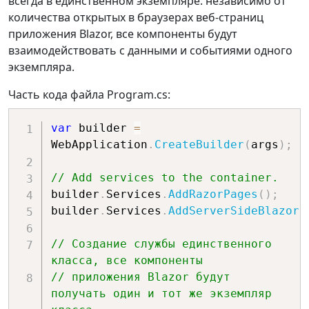
всегда в единственном экземпляре: независимо от
количества открытых в браузерах веб-страниц
приложения Blazor, все компоненты будут
взаимодействовать с данными и событиями одного
экземпляра.
Часть кода файла Program.cs:
var
 builder 
=
WebApplication
.
CreateBuilder
(
args
)
;
// Add services to the container.
builder
.
Services
.
AddRazorPages
(
)
;
builder
.
Services
.
AddServerSideBlazor
(
// Создание службы единственного 
класса, все компоненты 
// приложения Blazor будут 
получать один и тот же экземпляр 