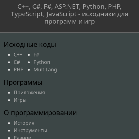
users
.
ListUsers
.
Find
(
u 
=>
 u
.
Id 
==
C++, C#, F#, ASP.NET, Python, PHP,
Id
)
;
TypeScript, JavaScript - исходники для
if
(
textMessage 
==
null
||
программ и игр
u 
==
null
)
return
;
Message
 m 
=
new
(
)
{
Исходные коды
                Date 
=
C++
F#
DateTime
.
UtcNow
,
C#
Python
                Letter 
=
PHP
MultiLang
textMessage
,
                IdFrom 
=
 Id
,
Программы
                IdTo 
=
 id

Приложения
}
;
Игры
// Новое сообщение 
О программировании
добавляем в начало списка,
// чтобы последнее 
История
сообщение было первым в окне 
Инструменты
сообщений.
Разное