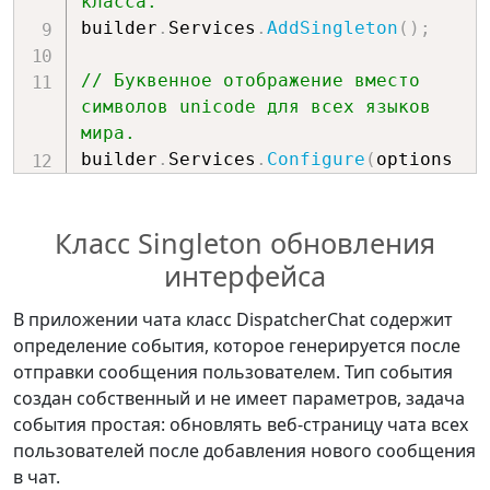
класса.
builder
.
Services
.
AddSingleton
(
)
;
// Буквенное отображение вместо 
символов unicode для всех языков 
мира.
builder
.
Services
.
Configure
(
options 
=>
{
Класс Singleton обновления
    options
.
TextEncoderSettings 
=
new
интерфейса
TextEncoderSettings
(
UnicodeRanges
.
All
}
)
;
В приложении чата класс DispatcherChat содержит
определение события, которое генерируется после
var
 app 
=
 builder
.
Build
(
)
;
отправки сообщения пользователем. Тип события
создан собственный и не имеет параметров, задача
события простая: обновлять веб-страницу чата всех
пользователей после добавления нового сообщения
в чат.