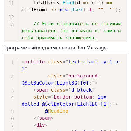
    ListUsers
.
Find
(
d 
=>
 d
.
Id 
==
@onclick
=
"
m
.
IdFrom
)
??
new
User
(
-
1
,
""
,
""
)
;
() => SendMessage(user.Id)
"
// Если отправитель не текущий 
type
=
"
button
"
>
пользователь (не логично от самого 
@
user
.
Name
себя принимать сообщения),
</
button
>
// но отправление 
}
Программный код компонента ItemMessage:
предназначено для текущего 
<
button
class
=
"
btn 
пользователя
btn-success m-1
"
<
article
class
=
"
text-start my-1 p-
// или всей группе чата.
@onclick
=
"
1
"
if
(
(
m
.
IdTo 
==
0
||
 m
.
IdTo 
==
() => SendMessage(0)
"
style
=
"
background
:
Id
)
&&
 m
.
IdFrom 
!=
 Id
)
@SetBgColor
(
LightBG
)
[0]
;
"
>
{
type
=
"
button
"
>
<
span
class
=
"
d-block
"
string
 heading 
=
                    Всем

style
=
"
border-bottom
:
 1px 
        usersender
.
Name 
+
"-> для 
</
button
>
dotted 
@SetBgColor
(
LightBG
)
[1]
;
"
>
"
+
 usercurrent
.
Name 
+
" [ "
+
<
div
class
=
"
mt-2
"
>
@
Heading
m
.
Date 
+
"]"
;
@* Для 
</
span
>
if
(
m
.
IdTo 
==
0
)
 heading 
=
удобства тестирования создана 
<
div
>
usersender
.
Name 
+
"-> всем [ "
+