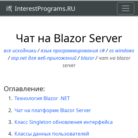
Toggl
if(
InterestPrograms.RU
Чат на Blazor Server
все исходники
/
язык программирования c#
/
os windows
/
asp.net для веб-приложений
/
blazor
/
чат на blazor
server
Оглавление:
Технология Blazor .NET
Чат на платформе Blazor Server
Класс Singleton обновления интерфейса
Классы данных пользователей