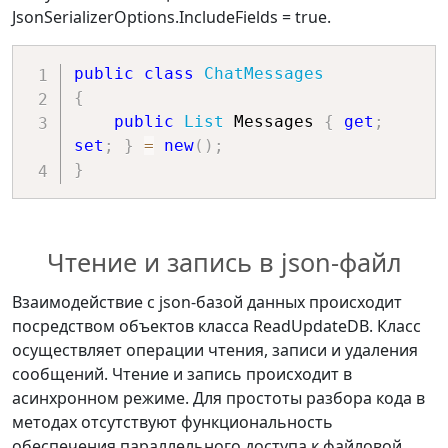
JsonSerializerOptions.IncludeFields = true.
public
class
ChatMessages
{
public
List
 Messages 
{
get
;
set
;
}
=
new
(
)
;
}
Чтение и запись в json-файл
Взаимодействие с json-базой данных происходит
посредством объектов класса ReadUpdateDB. Класс
осуществляет операции чтения, записи и удаления
сообщений. Чтение и запись происходит в
асинхронном режиме. Для простоты разбора кода в
методах отсутствуют функциональность
обеспечения параллельного доступа к файловой