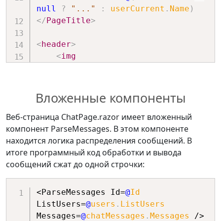
null
?
"..."
:
 userCurrent
.
Name
)
File
.
WriteAllText
(
Constants
.
PathDB
,
</
PageTitle
>
"{}"
)
;
}
<
header
>
}
<
img
src
=
"
assets/img/group_chat_96x96.png
"
<
h1
class
=
"
display-6
"
>
Комната 
чата
</
h1
>
Вложенные компоненты
<
p
class
=
"
lead
"
>
Технологии 
Blazor
</
p
>
Веб-страница ChatPage.razor имеет вложенный
</
header
>
компонент ParseMessages. В этом компоненте
<
div
class
=
"
row
"
>
находится логика распределения сообщений. В
<
div
class
=
"
col-lg-8 offset-
итоге программный код обработки и вывода
lg-2
"
>
сообщений сжат до одной строчки:
<
section
class
=
"
text-
start
"
>
<ParseMessages Id=
@
Id
<
a
href
=
"
"
>
На главную 
ListUsers=
@
users
.
ListUsers
&gt;
</
a
>
Messages=
@
chatMessages
.
Messages