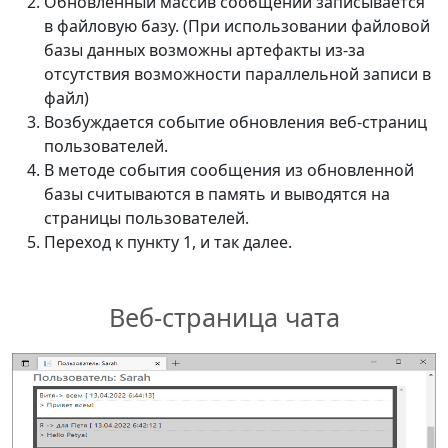
Обновленный массив сообщений записывается
// пустой новый.
в файловую базу. (При использовании файловой
базы данных возможны артефакты из-за
File
.
WriteAllText
(
Constants
.
PathDB
,
отсутствия возможности параллельной записи в
"{}"
)
;
файл)
return
new
Возбуждается событие обновления веб-страниц
ChatMessages
(
)
;
пользователей.
}
В методе события сообщения из обновленной
базы считываются в память и выводятся на
}
)
;
страницы пользователей.
}
Переход к пункту 1, и так далее.
public
async
Task
WriteToDBAsync
(
ChatMessages
Веб-страница чата
messages
)
{
await
 Task
.
Run
(
(
)
=>
{
var
 serializerOptions 
=
new
JsonSerializerOptions