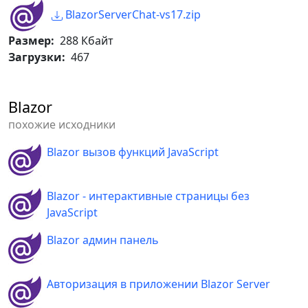
}
chatMessages 
=
new
(
)
;
BlazorServerChat-vs17.zip
Размер:
288 Кбайт
Загрузки:
467
protected
override
async
Task
OnInitializedAsync
(
)
Blazor
{
похожие исходники
// Избегаем объекта null.
        userCurrent 
=
Blazor вызов функций JavaScript
users
.
ListUsers
.
Find
(
d 
=>
 d
.
Id 
==
Id
)
??
new
User
(
-
1
,
""
,
""
)
;
        _classChat
.
Refresh 
+=
Blazor - интерактивные страницы без
Update
;
JavaScript
// Читаем все сообщения из 
Blazor админ панель
базы.
        chatMessages 
=
await
chat
.
ReadFromDBAsync
(
)
;
Авторизация в приложении Blazor Server
}