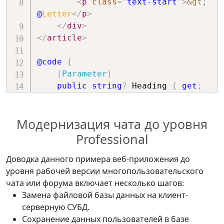
кнопка удаления всех сообщений *@
<
p
class
=
"
text-start
"
>
&gt;
m
.
Date 
+
"]"
;
<
button
@
Letter
</
p
>
// Компонент визуализации 
class
=
"
btn btn-danger
"
</
div
>
сообщений.
</
article
>
<
ItemMessage
 LightBG
=
true
@onclick
=
"
() => DeleteMessages()
"
Heading
=
@
heading
 Letter
=
@m
.
Letter 
@code
{
/
>
type
=
"
button
"
>
[
Parameter
]
}
                        Удалить 
public
string
?
 Heading 
{
get
;
все сообщения

set
;
}
// Если отправитель сообщения 
</
button
>
[
Parameter
]
текущий пользователь.
Модернизация чата до уровня
</
div
>
public
string
?
 Letter 
{
get
;
if
(
m
.
IdFrom 
==
 Id
)
</
div
>
set
;
}
Professional
{
</
section
>
[
Parameter
]
string
 heading 
=
"Я -> для 
</
div
>
public
bool
 LightBG 
{
get
;
Доводка данного примера веб-приложения до
всех [ "
+
 m
.
Date 
+
" ] "
;
</
div
>
set
;
}
уровня рабочей версии многопользовательского
// Если сообщение 
чата или форума включает несколько шагов:
определенному пользователю.
@code
{
// Настройки цветовой гаммы 
Замена файловой базы данных на клиент-
if
(
m
.
IdTo 
!=
0
)
 heading 
=
// в url id - регистр букв не 
элемента сообщения.
серверную СУБД.
"Я -> для "
+
 userreceiver
.
Name 
+
учитывается
private
readonly
string
[
]
Сохранение данных пользователей в базе