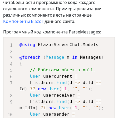
читабельности программного кода каждого
mt-3
"
>
отдельного компонента. Примеры реализации
<
label
class
=
"
form-
различных компонентов есть на странице
label
"
>
Ввод сообщения
</
label
>
Компоненты Blazor
данного сайта.
<
textarea
style
=
"
width
:
 100%
;
"
Программный код компонента ParseMessages:
rows
=
"
3
"
maxlength
=
"
50
"
@using
BlazorServerChat
.
Models
@bind
=
"
@
textMessage
"
autofocus
>
@foreach
(
Message
 m 
in
 Messages
)
</
textarea
>
{
@* Кнопки выбора 
// Избегаем объекта null.
получателя сообщения *@
User
 usercurrent 
=
<
div
class
=
"
text-
    ListUsers
.
Find
(
d 
=>
 d
.
Id 
==
center mt-1
"
>
Id
)
??
new
User
(
-
1
,
""
,
""
)
;
@foreach
(
var
 user 
User
 userreceiver 
=
in
 users
.
ListUsers
)
    ListUsers
.
Find
(
d 
=>
 d
.
Id 
==
{
m
.
IdTo
)
??
new
User
(
-
1
,
""
,
""
)
;
<
button
User
 usersender 
=
class
=
"
btn btn-primary m-1
"