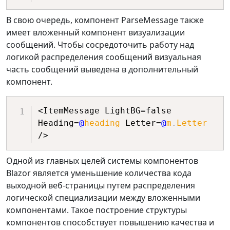
<
h4
class
=
"
text-start 
text-secondary
"
>
В свою очередь, компонент ParseMessage также
                Пользователь: 
имеет вложенный компонент визуализации
@
(
userCurrent 
==
null
?
"..."
:
сообщений. Чтобы сосредоточить работу над
userCurrent
.
Name
)
логикой распределения сообщений визуальная
</
h4
>
часть сообщений выведена в дополнительный
</
section
>
компонент.
<
section
class
=
"
px-2 pt-1
"
>
<ItemMessage LightBG=false 
@* Вложенный компонент 
Heading=
@
heading
 Letter=
@
m
.
Letter
распределения сообщений между 
пользователями *@
            <ParseMessages Id=
@
Id
Одной из главных целей системы компонентов
Blazor является уменьшение количества кода
ListUsers=
@
users
.
ListUsers
выходной веб-страницы путем распределения
логической специализации между вложенными
Messages=
@
chatMessages
.
Messages
 />

компонентами. Такое построение структуры
</
section
>
компонентов способствует повышению качества и
<
section
class
=
"
text-start 