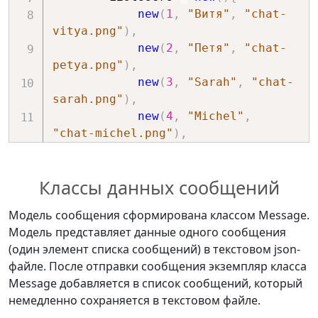
new
(
1
,
"Витя"
,
"chat-
vitya.png"
)
,
new
(
2
,
"Петя"
,
"chat-
petya.png"
)
,
new
(
3
,
"Sarah"
,
"chat-
sarah.png"
)
,
new
(
4
,
"Michel"
,
"chat-michel.png"
)
,
new
(
5
,
"Таня"
,
"chat-
tanya.png"
)
,
Классы данных сообщений
}
;
}
Модель сообщения сформирована классом Message.
}
Модель представляет данные одного сообщения
(один элемент списка сообщений) в текстовом json-
файле. После отправки сообщения экземпляр класса
Message добавляется в список сообщений, который
немедленно сохраняется в текстовом файле.