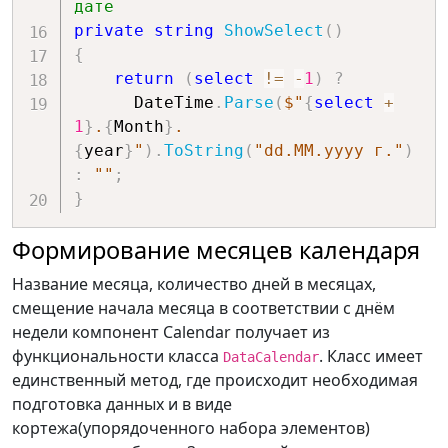
дате
private
string
ShowSelect
(
)
{
return
(
select
!=
-
1
)
?
      DateTime
.
Parse
(
$"
{
select
+
1
}
.
{
Month
}
.
{
year
}
"
)
.
ToString
(
"dd.MM.yyyy г."
)
:
""
;
}
Формирование месяцев календаря
Название месяца, количество дней в месяцах,
смещение начала месяца в соответствии с днём
недели компонент Calendar получает из
функциональности класса
. Класс имеет
DataCalendar
единственный метод, где происходит необходимая
подготовка данных и в виде
кортежа(упорядоченного набора элементов)