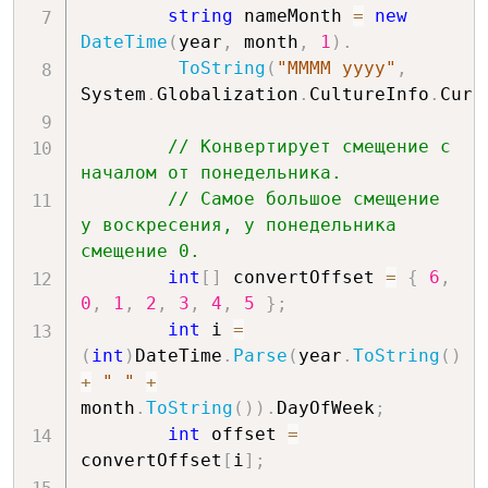
string
 nameMonth 
=
new
DateTime
(
year
,
 month
,
1
)
.
ToString
(
"MMMM yyyy"
,
System
.
Globalization
.
CultureInfo
.
Curr
// Конвертирует смещение с 
началом от понедельника.
// Самое большое смещение 
у воскресения, у понедельника 
смещение 0.
int
[
]
 convertOffset 
=
{
6
,
0
,
1
,
2
,
3
,
4
,
5
}
;
int
 i 
=
(
int
)
DateTime
.
Parse
(
year
.
ToString
(
)
+
" "
+
month
.
ToString
(
)
)
.
DayOfWeek
;
int
 offset 
=
convertOffset
[
i
]
;