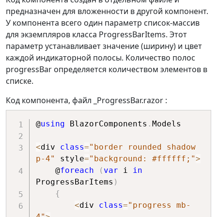
предназначен для вложенности в другой компонент.
У компонента всего один параметр список-массив
для экземпляров класса ProgressBarItems. Этот
параметр устанавливает значение (ширину) и цвет
каждой индикаторной полосы. Количество полос
progressBar определяется количеством элементов в
списке.
Код компонента, файл _ProgressBar.razor :
@
using
 BlazorComponents
.
Models

<
div 
class
=
"border rounded shadow 
p-4"
 style
=
"background: #ffffff;"
>
    @
foreach
(
var
 i 
in
ProgressBarItems
)
{
<
div 
class
=
"progress mb-
4"
>