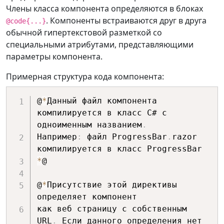
Члены класса компонента определяются в блоках
. Компоненты встраиваются друг в друга
@code{...}
обычной гипертекстовой разметкой со
специальными атрибутами, представляющими
параметры компонента.
Примерная структура кода компонента:
@
*
Данный файл компонента 
компилируется в класс C# с 
одноименным названием
.
Например
:
 файл ProgressBar
.
razor 
*
@

@
*
Присутствие этой директивы 
определяет компонент

как веб страницу с собственным 
URL
.
 Если данного определения нет
