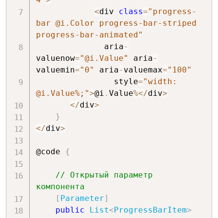
<
div 
class
=
"progress-
bar @i.Color progress-bar-striped 
progress-bar-animated"
              aria
-
valuenow
=
"@i.Value"
 aria
-
valuemin
=
"0"
 aria
-
valuemax
=
"100"
                style
=
"width: 
@i.Value%;"
>
@i
.
Value
%
<
/
div
>
<
/
div
>
}
<
/
div
>
@code 
{
// Открытый параметр 
компонента
[
Parameter
]
public
List
<
ProgressBarItem
>