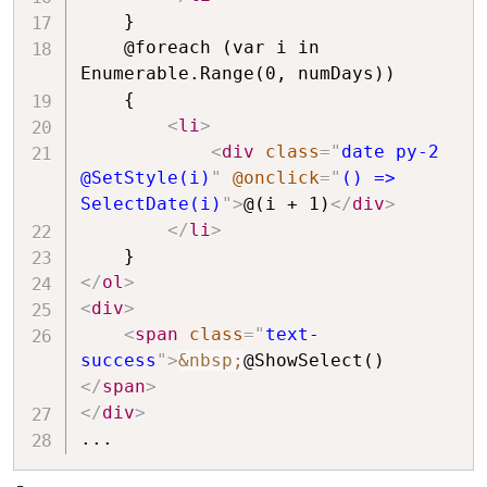
    }

    @foreach (var i in 
Enumerable.Range(0, numDays))

    {

<
li
>
<
div
class
=
"
date py-2 
@SetStyle(i)
"
@onclick
=
"
() => 
SelectDate(i)
"
>
@(i + 1)
</
div
>
</
li
>
</
ol
>
<
div
>
<
span
class
=
"
text-
success
"
>
&nbsp;
@ShowSelect()
</
span
>
</
div
>