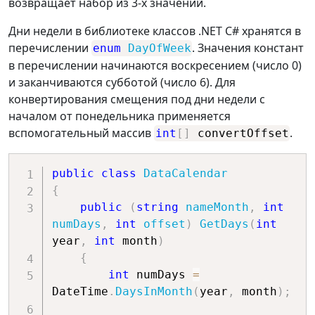
возвращает набор из 3-х значений.
Дни недели в библиотеке классов .NET C# хранятся в
перечислении
. Значения констант
enum
DayOfWeek
в перечислении начинаются воскресением (число 0)
и заканчиваются субботой (число 6). Для
конвертирования смещения под дни недели с
началом от понедельника применяется
вспомогательный массив
.
int
[
]
convertOffset
public
class
DataCalendar
{
public
(
string
 nameMonth
,
int
numDays
,
int
 offset
)
GetDays
(
int
year
,
int
 month
)
{
int
 numDays 
=
DateTime
.
DaysInMonth
(
year
,
 month
)
;