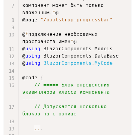
компонент может быть только 
вложенным
.
*
@

@page 
"/bootstrap-progressbar"
@
*
подключение необходимых 
пространств имён
*
@

@
using
 BlazorComponents
.
Models

@
using
 BlazorComponents
.
DataBase

@
using
BlazorComponents
.
MyCode
@code 
{
// ===== Блок определения 
экземпляров класса компонента 
=====
// Допускается несколько 
блоков на странице
..
.