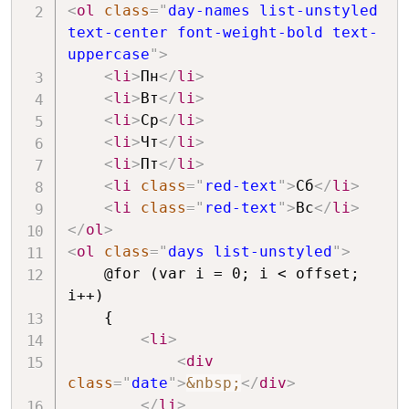
<
ol
class
=
"
day-names list-unstyled 
text-center font-weight-bold text-
uppercase
"
>
<
li
>
Пн
</
li
>
<
li
>
Вт
</
li
>
<
li
>
Ср
</
li
>
<
li
>
Чт
</
li
>
<
li
>
Пт
</
li
>
<
li
class
=
"
red-text
"
>
Сб
</
li
>
<
li
class
=
"
red-text
"
>
Вс
</
li
>
</
ol
>
<
ol
class
=
"
days list-unstyled
"
>
    @for (var i = 0; i < offset; 
i++)

    {

<
li
>
<
div
class
=
"
date
"
>
&nbsp;
</
div
>
</
li
>