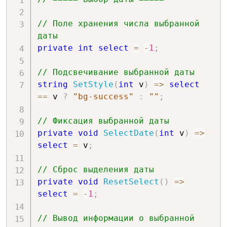
// Поле хранения числа выбранной 
даты
private
int
select
=
-
1
;
// Подсвечивание выбранной даты
string
SetStyle
(
int
 v
)
=>
select
==
 v 
?
"bg-success"
:
""
;
// Фиксация выбранной даты
private
void
SelectDate
(
int
 v
)
=>
select
=
 v
;
// Сброс выделения даты
private
void
ResetSelect
(
)
=>
select
=
-
1
;
// Вывод информации о выбранной 