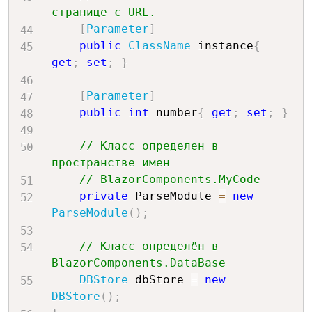
странице с URL.
[
Parameter
]
public
ClassName
 instance
{
get
;
set
;
}
[
Parameter
]
public
int
 number
{
get
;
set
;
}
// Класс определен в 
пространстве имен 
// BlazorComponents.MyCode
private
 ParseModule 
=
new
ParseModule
(
)
;
// Класс определён в 
BlazorComponents.DataBase
DBStore
 dbStore 
=
new
DBStore
(
)
;