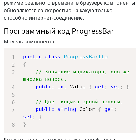
режиме реального времени, в браузере компоненты
обновляются со скоростью на какую только
способно интернет-соединение.
Программный код ProgressBar
Модель компонента:
public
class
ProgressBarItem
{
// Значение индикатора, оно же 
ширина полосы.
public
int
 Value 
{
get
;
set
;
}
// Цвет индикаторной полосы.
public
string
 Color 
{
get
;
set
;
}
}
Код компонента создан в отдельном файле и