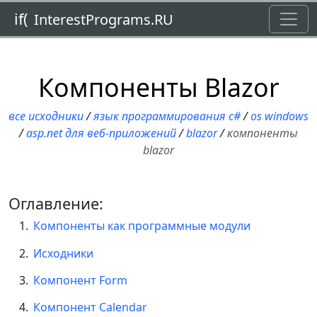
Toggl
if(
InterestPrograms.RU
Компоненты Blazor
все исходники
/
язык программирования c#
/
os windows
/
asp.net для веб-приложений
/
blazor
/
компоненты
blazor
Оглавление:
Компоненты как программные модули
Исходники
Компонент Form
Компонент Calendar