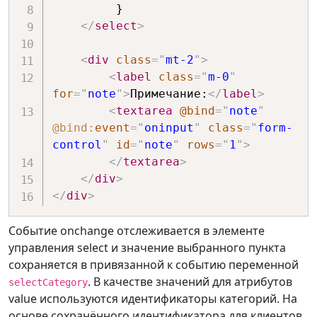
         }

</
select
>
<
div
class
=
"
mt-2
"
>
<
label
class
=
"
m-0
"
for
=
"
note
"
>
Примечание:
</
label
>
<
textarea
@bind
=
"
note
"
@bind:
event
=
"
oninput
"
class
=
"
form-
control
"
id
=
"
note
"
rows
=
"
1
"
>
</
textarea
>
</
div
>
</
div
>
Событие onchange отслеживается в элементе
управления select и значение выбранного пункта
сохраняется в привязанной к событию переменной
. В качестве значений для атрибутов
selectCategory
value используются идентификаторы категорий. На
основе сохранённого идентификатора для клиентов