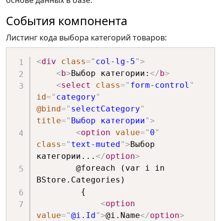
основе данных в базе.
События компонента
Листинг кода выбора категорий товаров:
<
div
class
=
"
col-lg-5
"
>
<
b
>
Выбор категории:
</
b
>
<
select
class
=
"
form-control
"
id
=
"
category
"
@bind
=
"
selectCategory
"
title
=
"
Выбор категории
"
>
<
option
value
=
"
0
"
class
=
"
text-muted
"
>
Выбор 
категории...
</
option
>
        @foreach (var i in 
BStore.Categories)

         {

<
option
value
=
"
@i.Id
"
>
@i.Name
</
option
>