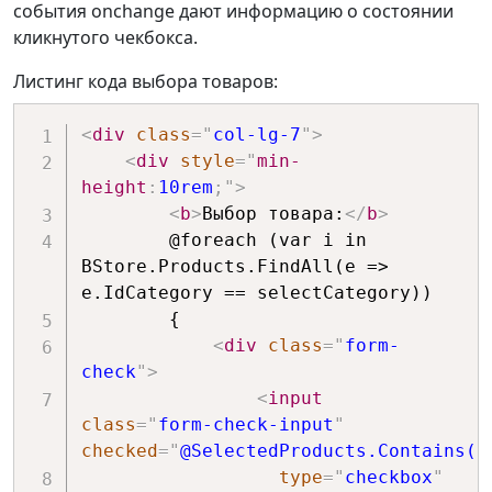
события onchange дают информацию о состоянии
кликнутого чекбокса.
Листинг кода выбора товаров:
<
div
class
=
"
col-lg-7
"
>
<
div
style
=
"
min-
height
:
10rem
;
"
>
<
b
>
Выбор товара:
</
b
>
        @foreach (var i in 
BStore.Products.FindAll(e => 
e.IdCategory == selectCategory))

        {

<
div
class
=
"
form-
check
"
>
<
input
class
=
"
form-check-input
"
checked
=
"
@SelectedProducts.Contains(i
type
=
"
checkbox
"