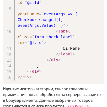
id
=
"
@i.Id
"
@onchange
=
"
eventArgs => { 
Checkbox_Changed(i, 
eventArgs.Value); }
"
>
<
label
class
=
"
form-check-label
"
for
=
"
@i.Id
"
>
                   @i.Name

</
label
>
</
div
>
        }

</
div
>
</
div
>
Идентификатор категории, список товаров и
примечание после обработки на сервере выводится
в браузер клиента. Данные выбранных товаров
сохраняются в списке продуктов
List<Product>