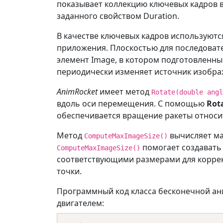
показывает коллекцию ключевых кадров 
заданного свойством Duration.
В качестве ключевых кадров используютс
приложения. Плоскостью для последоват
элемент Image, в котором подготовленн
периодически изменяет источник изобра
AnimRocket
имеет метод
Rotate(double angl
вдоль оси перемещения. С помощью
Rot
обеспечивается вращение ракеты относи
Метод
вычисляет ма
ComputeMaxImageSize()
помогает создавать
ComputeMaxImageSize()
соответствующими размерами для коррек
точки.
Программный код класса бесконечной а
двигателем: