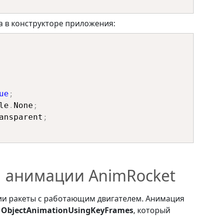
 в конструкторе приложения:
ue
;
le
.
None
;
ansparent
;
й анимации AnimRocket
ии ракеты с работающим двигателем. Анимация
а
ObjectAnimationUsingKeyFrames
, который