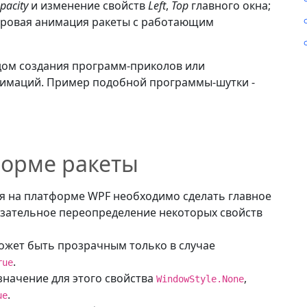
pacity
и изменение свойств
Left
,
Top
главного окна;
дровая анимация ракеты с работающим
дом создания программ-приколов или
нимаций. Пример подобной программы-шутки -
форме ракеты
я на платформе WPF необходимо сделать главное
язательное переопределение некоторых свойств
ожет быть прозрачным только в случае
.
rue
значение для этого свойства
,
WindowStyle.None
.
ue