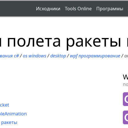
Исходники
Tools Online
Программы
 полета ракеты 
вания c#
/
os windows
/
desktop
/
wpf программирование
/
а
W
п
cket
leAnimation
 ракеты