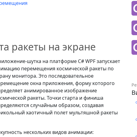
еремещения
а ракеты на экране
иложение-шутка на платформе C# WPF запускает
нимацию перемещения космической ракеты по
рану монитора. Это последовательное
еремещение окна приложения, форму которого
Ре
пределяет анимированное изображение
В
смической ракеты. Точки старта и финиша
ределяются случайным образом, создавая
рикольный хаотичный полет мультяшной ракеты
купность нескольких видов анимации: