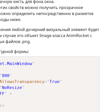
чную кисть для фона окна.
этих свойств можно получить прозрачное
можно определить непосредственно в разметке
коды ниже.
жения любой дочерний визуальный элемент будет
 случае это объект Image класса AnimRocket с
х файлов .png.
игурной формы:
et.MainWindow
"
"
800
"
AllowsTransparency
=
"
True
"
"
NoResize
"
FF
"
>
/>