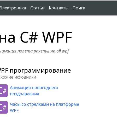
Электроника
Статьи
Контакты
Поиск
на C# WPF
нимация полета ракеты на c# wpf
PF программирование
охожие исходники
Анимация новогоднего
поздравления
Часы со стрелками на платформе
WPF