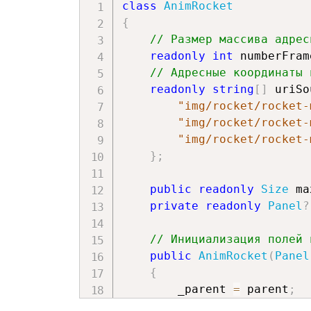
class
AnimRocket
{
// Размер массива адрес
readonly
int
 numberFram
// Адресные координаты 
readonly
string
[
]
 uriSo
"img/rocket/rocket-
"img/rocket/rocket-
"img/rocket/rocket-
}
;
public
readonly
Size
 ma
private
readonly
Panel
?
// Инициализация полей 
public
AnimRocket
(
Panel
{
        _parent 
=
 parent
;
        numberFrames 
=
 uriS