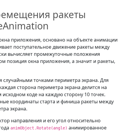
eMaxImageSize
(
)
;
ремещения ракеты
eAnimation
 окна приложения, основано на объекте анимации
расположения вдоль оси перемещения.
ивает поступательное движение ракеты между
le
 angle
)
ески вычисляет промежуточные положения
м позиция окна приложения, а значит и ракеты,
)
сформацию вращения.
я случайными точками периметра экрана. Для
 rt 
=
new
(
angle
)
;
ждая сторона периметра экрана делится на
ейнер изображения.
 исходном коде на каждую сторону 10 точек.
n
[
0
]
.
RenderTransform 
=
 rt
;
ные координаты старта и финиша ракеты между
тра экрана.
тор направления и его угол относительно
имации по ключевым кадрам.
тода
анимированное
animObject.Rotate(angle)