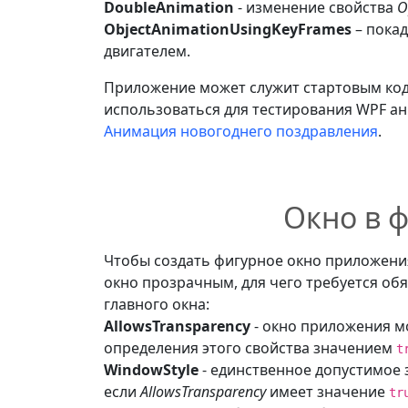
DoubleAnimation
- изменение свойства
O
ObjectAnimationUsingKeyFrames
– пока
двигателем.
Приложение может служит стартовым ко
использоваться для тестирования WPF а
Анимация новогоднего поздравления
.
Окно в 
Чтобы создать фигурное окно приложени
окно прозрачным, для чего требуется об
главного окна:
AllowsTransparency
- окно приложения м
определения этого свойства значением
t
WindowStyle
- единственное допустимое 
если
AllowsTransparency
имеет значение
tr