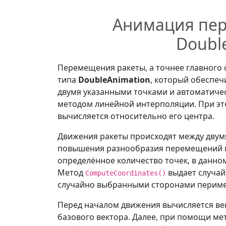
        maxImgSize 
=
Comput
Анимация пе
Animation
(
)
;
Doubl
}
Перемещения ракеты, а точнее главного
// Вращение ракеты для 
типа
DoubleAnimation
, который обеспеч
public
void
Rotate
(
doub
двумя указанными точками и автоматич
{
методом линейной интерполяции. При это
if
(
_parent 
!=
null
вычисляется относительно его центра.
{
// Создаем тран
Движения ракеты происходят между двум
RotateTransform
повышения разнообразия перемещений ка
// Вращаем конт
определённое количество точек, в данном
            _parent
.
Childre
Метод
выдает случай
ComputeCoordinates()
}
случайно выбранными сторонами периме
}
Перед началом движения вычисляется век
// Метод бесконечной ан
базового вектора. Далее, при помощи ме