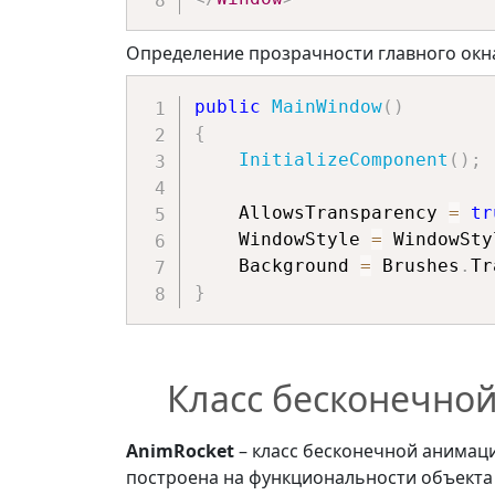
Определение прозрачности главного окна
public
MainWindow
(
)
{
InitializeComponent
(
)
;
    AllowsTransparency 
=
tr
    WindowStyle 
=
 WindowSty
    Background 
=
 Brushes
.
Tr
}
Класс бесконечно
AnimRocket
– класс бесконечной анимац
построена на функциональности объект