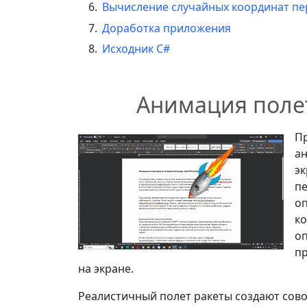
Вычисление случайных координат п
Доработка приложения
Исходник C#
Анимация полет
Пр
а
эк
п
о
ко
оп
п
на экране.
Реалистичный полет ракеты создают сово