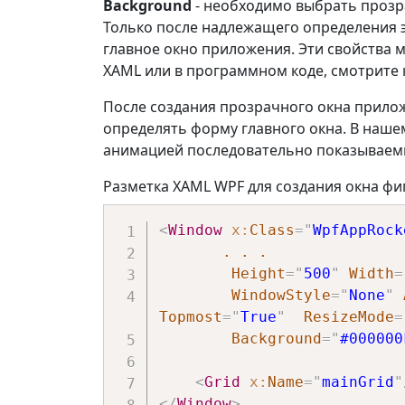
Background
- необходимо выбрать прозра
Только после надлежащего определения 
главное окно приложения. Эти свойства 
XAML или в программном коде, смотрите 
После создания прозрачного окна прило
определять форму главного окна. В нашем
анимацией последовательно показываемы
Разметка XAML WPF для создания окна ф
<
Window
x:
Class
=
"
WpfAppRock
.
.
.
Height
=
"
500
"
Width
=
WindowStyle
=
"
None
"
Topmost
=
"
True
"
ResizeMode
=
Background
=
"
#000000
<
Grid
x:
Name
=
"
mainGrid
"
</
Window
>