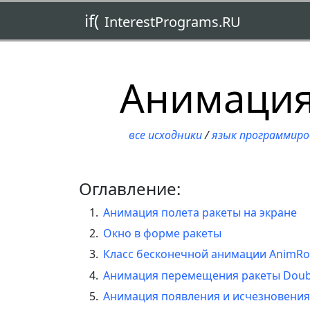
if(
InterestPrograms.RU
Анимация
все исходники
/
язык программиро
Оглавление:
Анимация полета ракеты на экране
Окно в форме ракеты
Класс бесконечной анимации AnimRo
Анимация перемещения ракеты Doub
Анимация появления и исчезновения