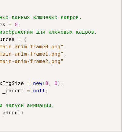
ных данных ключевых кадров.
es 
=
0
;
изображений для ключевых кадров.
urces 
=
{
main-anim-frame0.png"
,
main-anim-frame1.png"
,
main-anim-frame2.png"
xImgSize 
=
new
(
0
,
0
)
;
 _parent 
=
null
;
и запуск анимации.
 parent
)
ources
.
Length
;