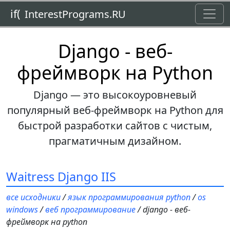
Toggl
if(
InterestPrograms.RU
Django - веб-
фреймворк на Python
Django — это высокоуровневый
популярный веб-фреймворк на Python для
быстрой разработки сайтов с чистым,
прагматичным дизайном.
Waitress Django IIS
все исходники
/
язык программирования python
/
os
windows
/
веб программирование
/ django - веб-
фреймворк на python