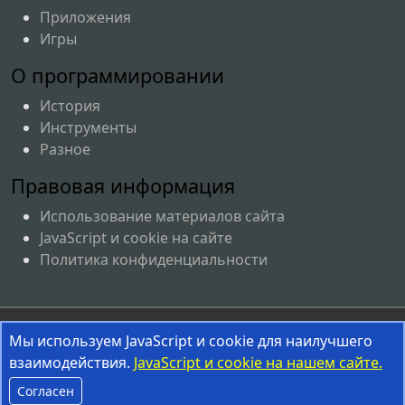
Приложения
Игры
О программировании
История
Инструменты
Разное
Правовая информация
Использование материалов сайта
JavaScript и cookie на сайте
Политика конфиденциальности
Соглашение об использовании материалов сайта
Мы используем JavaScript и cookie для наилучшего
взаимодействия.
InterestPrograms.RU © 2008-2026
JavaScript и cookie на нашем сайте.
Согласен