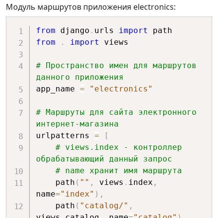
Модуль маршрутов приложения electronics:
from
 django
.
urls 
import
from
.
import
 views

# Пространство имен для маршрутов 
данного приложения
app_name 
=
"electronics"
# Маршруты для сайта электронного 
интернет-магазина
urlpatterns 
=
[
# views.index - контроллер 
обрабатывающий данный запрос
# name хранит имя маршрута
    path
(
""
,
 views
.
index
,
name
=
"index"
)
,
    path
(
"catalog/"
,
views
.
catalog
,
 name
=
"catalog"
)
,