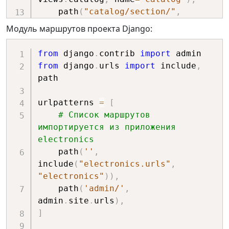
    path
(
"catalog/section/"
,
views
.
catalog_section
,
Модуль маршрутов проекта Django:
name
=
"catalog_section"
)
,
from
 django
.
contrib 
import
path
(
"catalog/section/component/"
,
from
 django
.
urls 
import
 include
,
views
.
catalog_component
,
path

name
=
"catalog_component"
)
,
    path
(
"electronics/contacts/"
,
urlpatterns 
=
[
views
.
contacts
,
# Список маршрутов 
name
=
"electronics_contacts"
)
импортируется из приложения 
]
electronics
    path
(
''
,
include
(
"electronics.urls"
,
"electronics"
)
)
,
    path
(
'admin/'
,
admin
.
site
.
urls
)
,
]