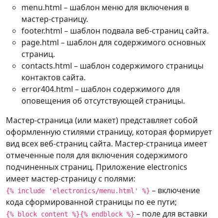
D
:
/
project
/
app
/
+
menu.html – шаблон меню для включения в
templates
/
index
.
мастер-страницу.
# приложение electronics - файл 
footer.html – шаблон подвала веб-страниц сайта.
найден
page.html – шаблон для содержимого основных
D
:
/
project
/
electronics
/
+
страниц.
templates
/
index
.
contacts.html – шаблон содержимого страницы
контактов сайта.
error404.html – шаблон содержимого для
оповещения об отсутствующей страницы.
Мастер-страница (или макет) представляет собой
оформленную стилями страницу, которая формирует
вид всех веб-страниц сайта. Мастер-страница имеет
отмеченные поля для включения содержимого
подчиненных страниц. Приложение electronics
имеет мастер-страницу с полями:
– включение
{% include 'electronics/menu.html' %}
кода сформированной страницы по ее пути;
– поле для вставки
{% block content %}{% endblock %}