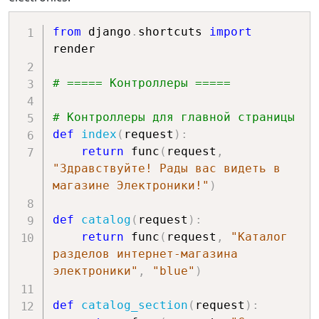
from
 django
.
shortcuts 
import
render

# ===== Контроллеры =====
# Контроллеры для главной страницы
def
index
(
request
)
:
return
 func
(
request
,
"Здравствуйте! Рады вас видеть в 
магазине Электроники!"
)
def
catalog
(
request
)
:
return
 func
(
request
,
"Каталог 
разделов интернет-магазина 
электроники"
,
"blue"
)
def
catalog_section
(
request
)
: