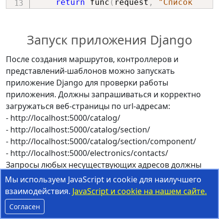
return
 func
(
request
,
"Список 
электронных компонентов одного 
раздела"
,
"green"
)
Запуск приложения Django
def
catalog_component
(
request
)
:
После создания маршрутов, контроллеров и
return
 func
(
request
,
"Страница 
представлений-шаблонов можно запускать
Электронный компонент"
,
"brown"
)
приложение Django для проверки работы
приложения. Должны запрашиваться и корректно
def
contacts
(
request
)
:
загружаться веб-страницы по url-адресам:
    context 
=
{
- http://localhost:5000/catalog/
"title"
:
"Контакты"
,
- http://localhost:5000/catalog/section/
}
- http://localhost:5000/catalog/section/component/
# render - функция быстрого 
- http://localhost:5000/electronics/contacts/
доступа фреймворка Django, 
Запросы любых несуществующих адресов должны
# возвращает  HttpResponse
выводить страницу с оповещением ошибки 404.
return
 render
(
request
,
Мы используем JavaScript и cookie для наилучшего
"electronics/contacts.html"
,
взаимодействия.
JavaScript и cookie на нашем сайте.
context
)
Согласен