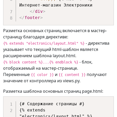
Интернет-магазин Электроники

</
div
>
</
footer
>
Разметка основных страниц включается в мастер-
страницу благодаря директиве:
- директива
{% extends "electronics/layout.html" %}
указывает что текущий html-шаблон является
расширением шаблона layout.html.
- блок,
{% block content %}...{% endblock %}
отображаемый на мастер-странице.
Переменные
и
получают
{{ color }}
{{ content }}
значение от контроллера из views.py.
Разметка шаблона основных страниц page.html:
{# Содержание страницы #}

{% extends 
"electronics/layout.html" %}
