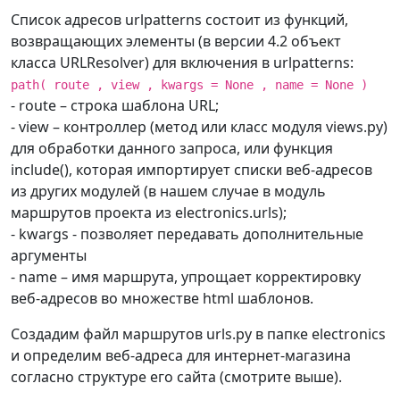
Список адресов urlpatterns состоит из функций,
возвращающих элементы (в версии 4.2 объект
класса URLResolver) для включения в urlpatterns:
path( route , view , kwargs = None , name = None )
- route – строка шаблона URL;
- view – контроллер (метод или класс модуля views.py)
для обработки данного запроса, или функция
include(), которая импортирует списки веб-адресов
из других модулей (в нашем случае в модуль
маршрутов проекта из electronics.urls);
- kwargs - позволяет передавать дополнительные
аргументы
- name – имя маршрута, упрощает корректировку
веб-адресов во множестве html шаблонов.
Создадим файл маршрутов urls.py в папке electronics
и определим веб-адреса для интернет-магазина
согласно структуре его сайта (смотрите выше).