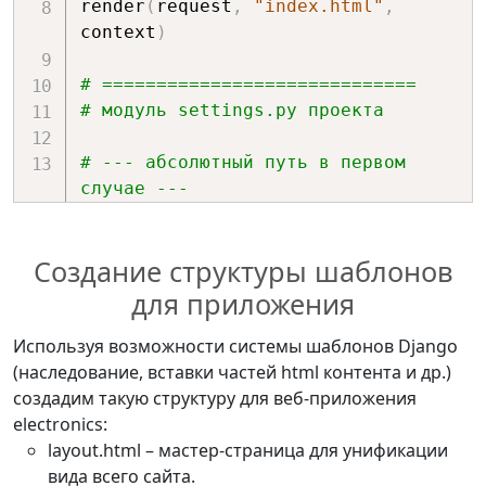
render
(
request
,
"index.html"
,
context
)
# =============================
# модуль settings.py проекта
# --- абсолютный путь в первом 
случае ---
# приложение app - файл не найден
D
:
/
project
/
app
/
+
Создание структуры шаблонов
templates
/
electronics
/
index
.
# приложение electronics - файл 
для приложения
найден
D
:
/
project
/
electronics
/
+
Используя возможности системы шаблонов Django
templates
/
electronics
/
index
.
html

(наследование, вставки частей html контента и др.)
создадим такую структуру для веб-приложения
# --- абсолютный путь во втором 
electronics:
случае ---
layout.html – мастер-страница для унификации
# приложение app - файл найден
вида всего сайта.