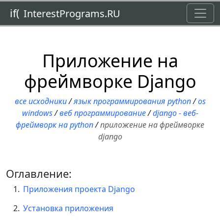
Toggl
if(
InterestPrograms.RU
Приложение на
фреймворке Django
все исходники
/
язык программирования python
/
os
windows
/
веб программирование
/
django - веб-
фреймворк на python
/
приложение на фреймворке
django
Оглавление:
Приложения проекта Django
Установка приложения