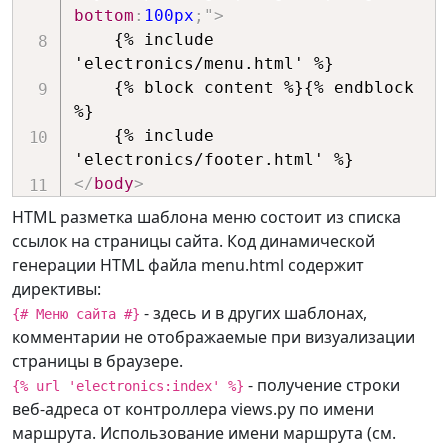
bottom
:
100px
;
"
>
    {% include 
'electronics/menu.html' %}

    {% block content %}{% endblock 
%}

    {% include 
</
body
>
</
html
>
HTML разметка шаблона меню состоит из списка
ссылок на страницы сайта. Код динамической
генерации HTML файла menu.html содержит
директивы:
- здесь и в других шаблонах,
{# Меню сайта #}
комментарии не отображаемые при визуализации
страницы в браузере.
- получение строки
{% url 'electronics:index' %}
веб-адреса от контроллера views.py по имени
маршрута. Использование имени маршрута (см.