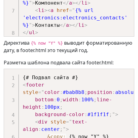
%}
"
>
Компонент
</
a
>
</
li
>
<
li
>
<
a
href
=
"
{% url 
'electronics:electronics_contacts' 
%}
"
>
Контакты
</
a
>
</
li
>
</
ul
>
Директива
выводит форматированную
{% now "Y" %}
дату, в footer.html это текущий год.
Разметка шаблона подвала сайта footer.html:
<
footer
style
=
"
color
:
#bab8b8
;
position
:
absolut
bottom
:
0
;
width
:
100%
;
line-
height
:
100px
;
background-color
:
#1f1f1f
;
"
>
<
div
style
=
"
text-
align
:
center
;
"
>
&copy;
 {% now "Y" %} 