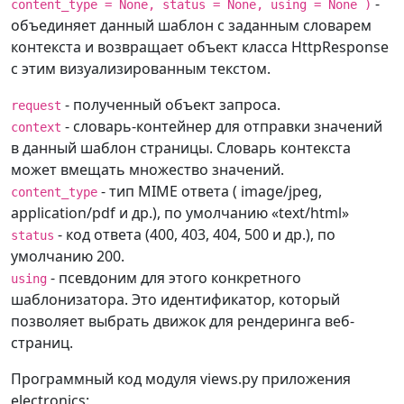
-
content_type = None, status = None, using = None )
объединяет данный шаблон с заданным словарем
контекста и возвращает объект класса HttpResponse
с этим визуализированным текстом.
- полученный объект запроса.
request
- словарь-контейнер для отправки значений
context
в данный шаблон страницы. Словарь контекста
может вмещать множество значений.
- тип MIME ответа ( image/jpeg,
content_type
application/pdf и др.), по умолчанию «text/html»
- код ответа (400, 403, 404, 500 и др.), по
status
умолчанию 200.
- псевдоним для этого конкретного
using
шаблонизатора. Это идентификатор, который
позволяет выбрать движок для рендеринга веб-
страниц.
Программный код модуля views.py приложения
electronics: