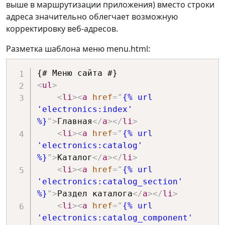
выше в маршрутизации приложения) вместо строки
адреса значительно облегчает возможную
корректировку веб-адресов.
Разметка шаблона меню menu.html:
<
ul
>
<
li
>
<
a
href
=
"
{% url 
'electronics:index' 
%}
"
>
Главная
</
a
>
</
li
>
<
li
>
<
a
href
=
"
{% url 
'electronics:catalog' 
%}
"
>
Каталог
</
a
>
</
li
>
<
li
>
<
a
href
=
"
{% url 
'electronics:catalog_section' 
%}
"
>
Раздел каталога
</
a
>
</
li
>
<
li
>
<
a
href
=
"
{% url 
'electronics:catalog_component' 