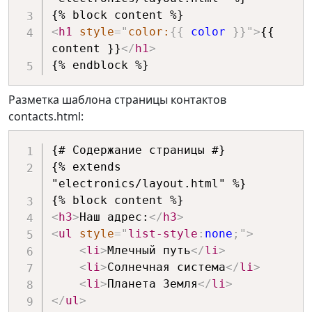
<
h1
style
=
"
color:
{
{
 color 
}
}
"
>
{{ 
content }}
</
h1
>
Разметка шаблона страницы контактов
contacts.html:
{# Содержание страницы #}

{% extends 
"electronics/layout.html" %}

<
h3
>
Наш адрес:
</
h3
>
<
ul
style
=
"
list-style
:
none
;
"
>
<
li
>
Млечный путь
</
li
>
<
li
>
Солнечная система
</
li
>
<
li
>
Планета Земля
</
li
>
</
ul
>