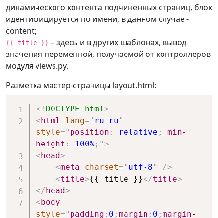
динамического контента подчиненных страниц, блок
идентифицируется по имени, в данном случае -
content;
– здесь и в других шаблонах, вывод
{{ title }}
значения переменной, получаемой от контроллеров
модуля views.py.
Разметка мастер-страницы layout.html:
<!
DOCTYPE
html
>
<
html
lang
=
"
ru-ru
"
style
=
"
position
:
 relative
;
min-
height
:
 100%
;
"
>
<
head
>
<
meta
charset
=
"
utf-8
"
/>
<
title
>
{{ title }}
</
title
>
</
head
>
<
body
style
=
"
padding
:
0
;
margin
:
0
;
margin-