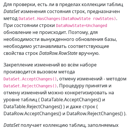
Для проверки, есть ли в пределах коллекции таблиц
DataSet
изменения состояния строк, предназначен
метод
.
DataSet.HasChanges(DataRowState rowStates)
При состоянии строки
DataRowState=Unchanged
обновление не происходит. Поэтому, для
необходимости вынужденного обновления базы,
необходимо устанавливать соответствующие
свойства строк
DataRow.RowState
вручную.
Закрепление изменений во всём наборе
производится вызовом метода
, отмену изменений - методом
DataSet.AcceptChanges()
. Процедуру принятия и
DataSet.RejectChanges()
отмену изменений можно конкретизировать на
уровне таблиц ( DataTable.AcceptChanges() и
DataTable.RejectChanges() ) и даже строк (
DataRow.AcceptChanges() и DataRow.RejectChanges() ).
DataSet
получает коллекцию таблиц, заполняемых