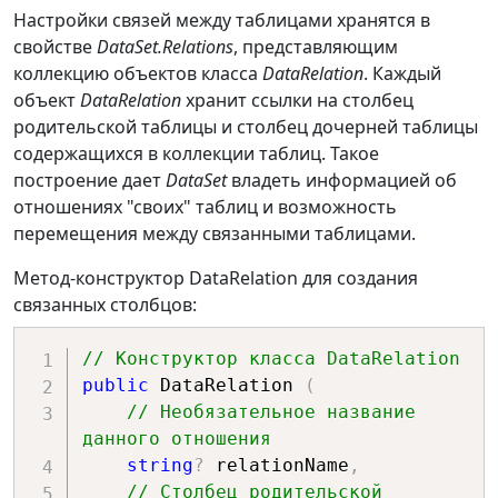
Настройки связей между таблицами хранятся в
return
 dataSet
;
свойстве
DataSet.Relations
, представляющим
}
коллекцию объектов класса
DataRelation
. Каждый
объект
DataRelation
хранит ссылки на столбец
родительской таблицы и столбец дочерней таблицы
public
static
void
содержащихся в коллекции таблиц. Такое
SaveData
(
DataTable
 dt
,
string
построение дает
DataSet
владеть информацией об
querystring
,
List
?
 parameters 
=
отношениях "своих" таблиц и возможность
null
)
перемещения между связанными таблицами.
{
Метод-конструктор DataRelation для создания
using
SqlConnection
 connection 
связанных столбцов:
=
new
(
ConnectionString
)
;
SqlDataAdapter
 adapter 
=
// Конструктор класса DataRelation
GetAdapter
(
connection
,
public
 DataRelation 
(
querystring
,
 parameters
)
;
// Необязательное название 
данного отношения
// Сохранение изменений в базу 
string
?
 relationName
,
данных.
// Столбец родительской 
int
 i 
=
 adapter
.
Update
(
dt
)
;