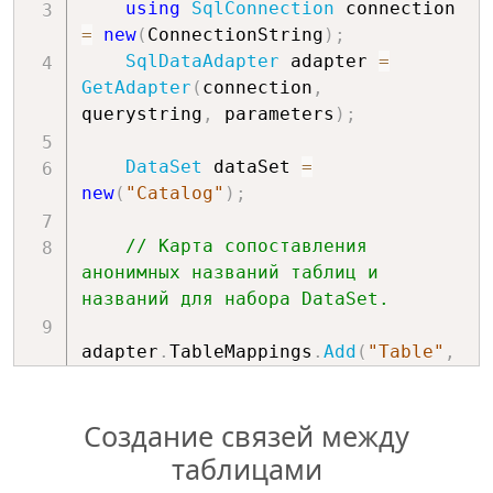
using
SqlConnection
 connection 
=
new
(
ConnectionString
)
;
SqlDataAdapter
 adapter 
=
GetAdapter
(
connection
,
querystring
,
 parameters
)
;
DataSet
 dataSet 
=
new
(
"Catalog"
)
;
// Карта сопоставления 
анонимных названий таблиц и 
названий для набора DataSet.
adapter
.
TableMappings
.
Add
(
"Table"
,
Constants
.
ParentTableName
)
;
Создание связей между
adapter
.
TableMappings
.
Add
(
"Table1"
,
Constants
.
ChildTableName
)
;
таблицами
    adapter
.
Fill
(
dataSet
)
;