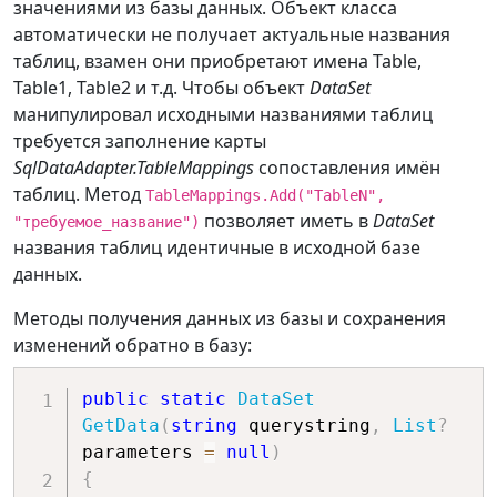
значениями из базы данных. Объект класса
автоматически не получает актуальные названия
таблиц, взамен они приобретают имена Table,
Table1, Table2 и т.д. Чтобы объект
DataSet
манипулировал исходными названиями таблиц
требуется заполнение карты
SqlDataAdapter.TableMappings
сопоставления имён
таблиц. Метод
TableMappings.Add("TableN",
позволяет иметь в
DataSet
"требуемое_название")
названия таблиц идентичные в исходной базе
данных.
Методы получения данных из базы и сохранения
изменений обратно в базу:
public
static
DataSet
GetData
(
string
 querystring
,
List
?
parameters 
=
null
)
{