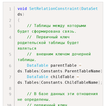
void
SetRelationConstraint
(
DataSet
ds
)
{
// Таблицы между которыми 
будет сформирована связь.
//  Первичный ключ 
родительской таблицы будет 
являться
//  внешним ключом дочерней 
таблицы.
DataTable
 parentTable 
=
ds
.
Tables
[
Constants
.
ParentTableName
]
;
DataTable
 childTable 
=
ds
.
Tables
[
Constants
.
ChildTableName
]
;
// В базе данных эти отношения 
не определены.
// первичный ключ