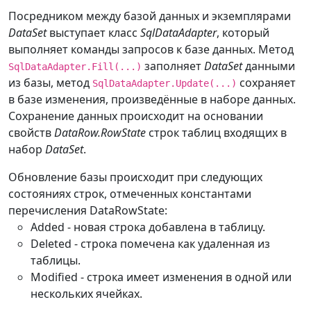
Посредником между базой данных и экземплярами
DataSet
выступает класс
SqlDataAdapter
, который
выполняет команды запросов к базе данных. Метод
заполняет
DataSet
данными
SqlDataAdapter.Fill(...)
из базы, метод
сохраняет
SqlDataAdapter.Update(...)
в базе изменения, произведённые в наборе данных.
Сохранение данных происходит на основании
свойств
DataRow.RowState
строк таблиц входящих в
набор
DataSet
.
Обновление базы происходит при следующих
состояниях строк, отмеченных константами
перечисления DataRowState:
Added - новая строка добавлена в таблицу.
Deleted - строка помечена как удаленная из
таблицы.
Modified - строка имеет изменения в одной или
нескольких ячейках.