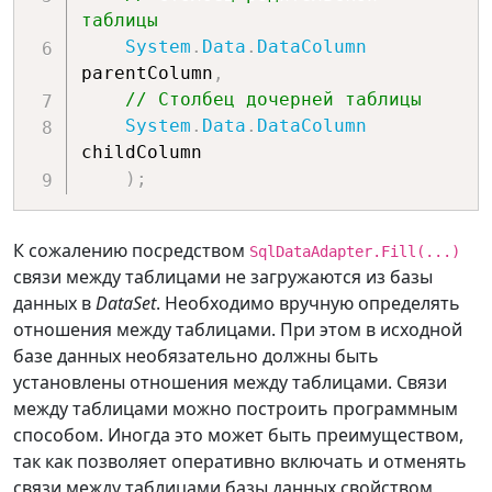
таблицы
// Звук успешного обновления - 
System
.
Data
.
DataColumn
для режима тестирования.
parentColumn
,
if
(
i 
>
0
)
 Console
.
Beep
(
3000
,
// Столбец дочерней таблицы 
100
)
;
System
.
Data
.
DataColumn
}
childColumn

)
;
К сожалению посредством
SqlDataAdapter.Fill(...)
связи между таблицами не загружаются из базы
данных в
DataSet
. Необходимо вручную определять
отношения между таблицами. При этом в исходной
базе данных необязательно должны быть
установлены отношения между таблицами. Связи
между таблицами можно построить программным
способом. Иногда это может быть преимуществом,
так как позволяет оперативно включать и отменять
связи между таблицами базы данных свойством