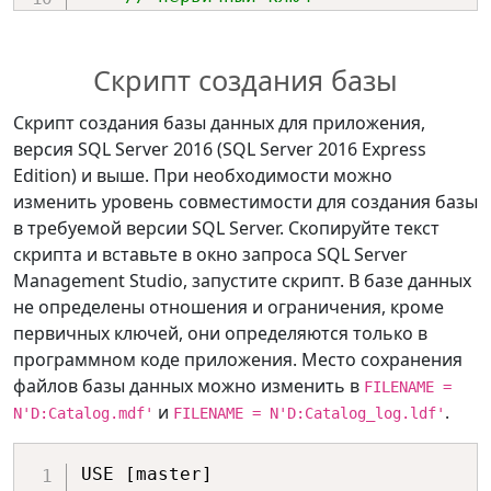
DataColumn
 parentColumn 
=
parentTable
.
Columns
[
"Id"
]
;
Скрипт создания базы
// внешний ключ 
DataColumn
 childColumn 
=
Скрипт создания базы данных для приложения,
childTable
.
Columns
[
"TypeId"
]
;
версия SQL Server 2016 (SQL Server 2016 Express
// Определение связи между 
Edition) и выше. При необходимости можно
столбцами.
изменить уровень совместимости для создания базы
DataRelation
 relation 
=
в требуемой версии SQL Server. Скопируйте текст
new
(
"FK_Product_Type"
,
скрипта и вставьте в окно запроса SQL Server
parentColumn
,
 childColumn
,
true
)
;
Management Studio, запустите скрипт. В базе данных
    ds
.
Relations
.
Add
(
relation
)
;
не определены отношения и ограничения, кроме
первичных ключей, они определяются только в
// Определение правила 
программном коде приложения. Место сохранения
действия при удалении строки 
файлов базы данных можно изменить в
FILENAME =
родительской таблицы.
и
.
N'D:Catalog.mdf'
FILENAME = N'D:Catalog_log.ldf'
ForeignKeyConstraint
foreignKeyConstraint 
=
USE [master]
