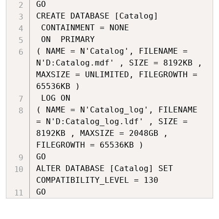
(
ForeignKeyConstraint
)
childTable
.
Cons
GO

// Запрет удаления строки с 
CREATE DATABASE [Catalog]

первичным ключом пока в дочерней 
 CONTAINMENT = NONE

таблице
 ON  PRIMARY 

// есть строки с идентичным 
( NAME = N'Catalog', FILENAME = 
внешним ключом.
N'D:Catalog.mdf' , SIZE = 8192KB , 
MAXSIZE = UNLIMITED, FILEGROWTH = 
foreignKeyConstraint
.
DeleteRule 
=
65536KB )

Rule
.
None
;
 LOG ON 

.
.
.
.
( NAME = N'Catalog_log', FILENAME 
}
= N'D:Catalog_log.ldf' , SIZE = 
8192KB , MAXSIZE = 2048GB , 
FILEGROWTH = 65536KB )

GO

ALTER DATABASE [Catalog] SET 
COMPATIBILITY_LEVEL = 130

GO

USE [Catalog]

GO
