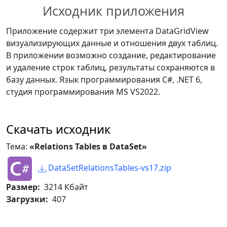
Исходник приложения
CREATE TABLE [dbo].[Product] (

    [Id]      INT            
Приложение содержит три элемента DataGridView
IDENTITY (1, 1) NOT NULL,

визуализирующих данные и отношения двух таблиц.
    [TypeId]  INT            NULL,

В приложении возможно создание, редактирование
    [Name]    NVARCHAR (MAX) NULL,

и удаление строк таблиц, результаты сохраняются в
    [SKU]     INT            NOT 
базу данных. Язык программирования C#, .NET 6,
NULL,

студия программирования MS VS2022.
    [SKUType] INT            NULL,

    CONSTRAINT [PK_Product] 
PRIMARY KEY CLUSTERED ([Id] ASC)

Скачать исходник
)

GO

Тема:
«Relations Tables в DataSet»
CREATE TABLE [dbo].[Type] (

    [Id]   INT            IDENTITY 
DataSetRelationsTables-vs17.zip
(1, 1) NOT NULL,

Размер:
3214 Кбайт
    [Name] NVARCHAR (MAX) NOT 
Загрузки:
407
NULL,

    CONSTRAINT [PK_Type] PRIMARY 