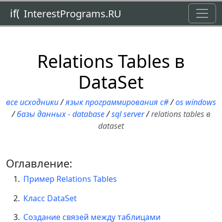
Toggl
if(
InterestPrograms.RU
Relations Tables в
DataSet
все исходники
/
язык программирования c#
/
os windows
/
базы данных - database
/
sql server
/
relations tables в
dataset
Оглавление:
Пример Relations Tables
Класс DataSet
Создание связей между таблицами