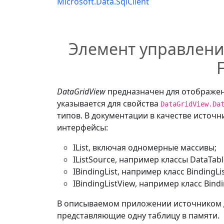
Microsoft.Data.SqlClient
Элемент управлени
DataGridView
предназначен для отображен
указывается для свойства
DataGridView.Da
типов. В документации в качестве исто
интерфейсы:
IList, включая одномерные массивы;
IListSource, например классы DataTabl
IBindingList, например класс BindingLi
IBindingListView, например класс Bind
В описываемом приложении источником 
представляющие одну таблицу в памяти.