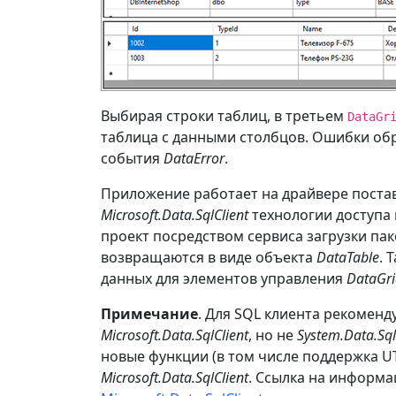
Выбирая строки таблиц, в третьем
DataGr
таблица с данными столбцов. Ошибки об
события
DataError
.
Приложение работает на драйвере поста
Microsoft.Data.SqlClient
технологии доступа
проект посредством сервиса загрузки пак
возвращаются в виде объекта
DataTable
. 
данных для элементов управления
DataGr
Примечание
. Для SQL клиента рекомен
Microsoft.Data.SqlClient
, но не
System.Data.Sql
новые функции (в том числе поддержка UT
Microsoft.Data.SqlClient
. Ссылка на информа