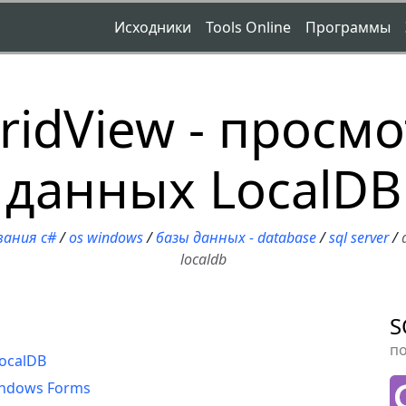
Исходники
Tools Online
Программы
ridView - просмо
данных LocalDB
вания c#
/
os windows
/
базы данных - database
/
sql server
/
localdb
S
п
ocalDB
indows Forms