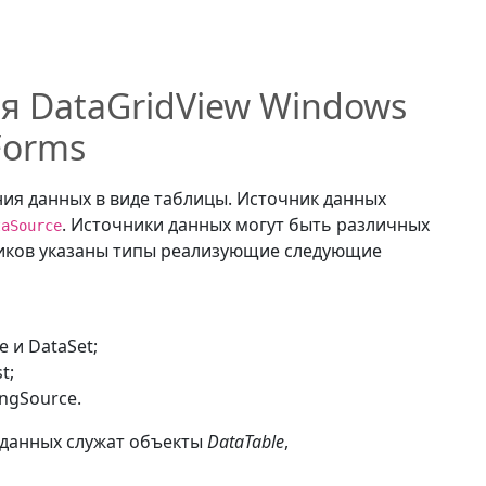
я DataGridView Windows
Forms
ия данных в виде таблицы. Источник данных
. Источники данных могут быть различных
taSource
чников указаны типы реализующие следующие
e и DataSet;
st
;
ingSource.
данных служат объекты
DataTable
,