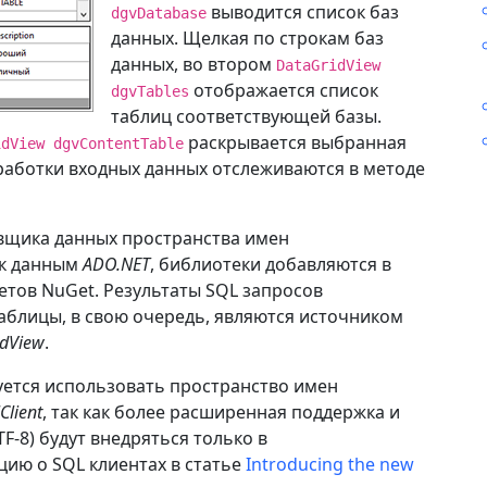
выводится список баз
dgvDatabase
данных. Щелкая по строкам баз
данных, во втором
DataGridView
отображается список
dgvTables
таблиц соответствующей базы.
раскрывается выбранная
idView dgvContentTable
работки входных данных отслеживаются в методе
вщика данных пространства имен
 к данным
ADO.NET
, библиотеки добавляются в
етов NuGet. Результаты SQL запросов
Таблицы, в свою очередь, являются источником
idView
.
дуется использовать пространство имен
Client
, так как более расширенная поддержка и
F-8) будут внедряться только в
цию о SQL клиентах в статье
Introducing the new