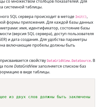
цы со множеством столбцов показателей. Для
SqlQuery
(
string
 queryString
)
ка системной таблицы.
ного SQL сервера происходит в методе
,
ring 
=
 ConnectDB
.
ConnectionString
;
Init()
вной формы приложения. Для каждой базы данных
метрами: имя, идентификатор, состояние базы
 connection 
=
new
(
connectionString
)
;
имости (версия SQL сервера), доступ пользователя
mmand 
=
new
(
queryString
,
 connection
)
;
ER) и дата создания. Для удобства параметры
мена включающие пробелы должны быть
ащаются в виде таблицы.
new
(
)
;
присваивается свойству
. В
DataGridView.DataSource
 reader 
=
 command
.
ExecuteReader
(
)
;
да поле
DataGridView
заполняется списком баз
;
нформацию в виде таблицы.
щее из двух слов должны быть заключены 