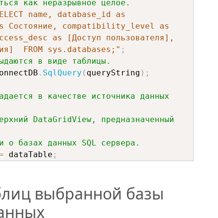
ться как неразрывное целое.
ELECT name, database_id as 
s Состояние, compatibility_level as 
ccess_desc as [Доступ пользователя], 
ия]  FROM sys.databases;"
;
ыдаются в виде таблицы.
onnectDB
.
SqlQuery
(
queryString
)
;
адается в качестве источника данных 
ерхний DataGridView, предназначенный 
и о базах данных SQL сервера.
=
 dataTable
;
блиц выбранной базы
анных