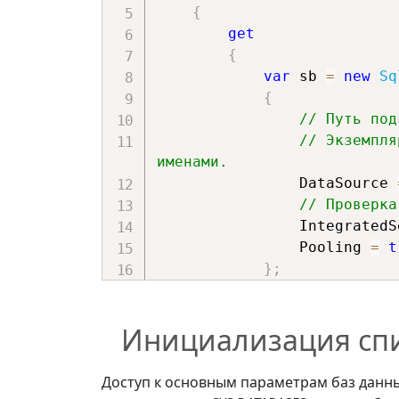
{
get
{
var
 sb 
=
new
Sq
{
// Путь под
// Экземпля
именами.
                DataSource 
// Проверка
                Inte
                Pooling 
=
t
}
;
return
 sb
.
Conne
Инициализация спи
}
}
Доступ к основным параметрам баз данны
// Метод выполнения зап