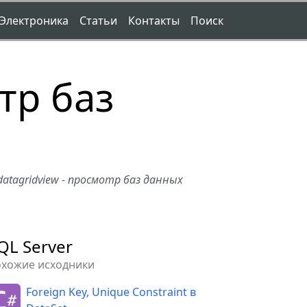
Электроника
Статьи
Контакты
Поиск
тр баз
datagridview - просмотр баз данных
QL Server
охожие исходники
Foreign Key, Unique Constraint в