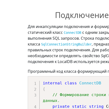
Подключение 
Для инкапсуляции подключения и формиро
статический класс
с одним закр
ConnectDB
выполнения SQL запросов. Строка подкл
класса
, предна
SqlConnectionStringBuilder
правильных строк подключения. Для рабо
необходимости определять свойство
SqlC
подключения к LocalDB используется реж
Программный код класса формирующий по
internal
class
ConnectDB
{
// Формирование строки 
данных.
private
static
string
 C