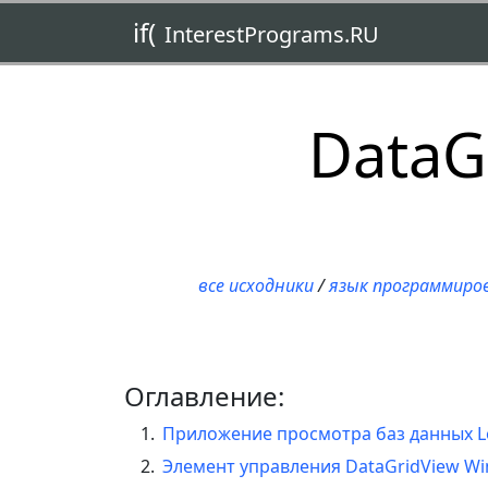
if(
InterestPrograms.RU
DataG
все исходники
/
язык программиро
Оглавление:
Приложение просмотра баз данных L
Элемент управления DataGridView W