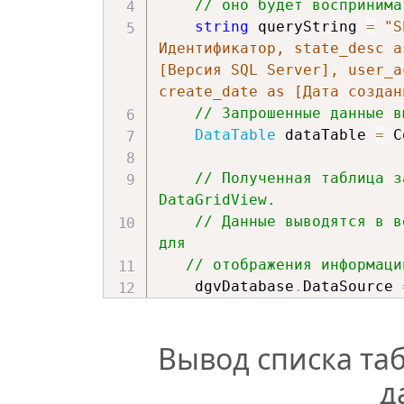
// оно будет воспринима
string
 queryString 
=
"S
Идентификатор, state_desc a
[Версия SQL Server], user_a
create_date as [Дата создан
// Запрошенные данные в
DataTable
 dataTable 
=
 C
// Полученная таблица з
DataGridView.
// Данные выводятся в в
для
// отображения информаци
    dgvDatabase
.
DataSource 
}
Вывод списка та
д