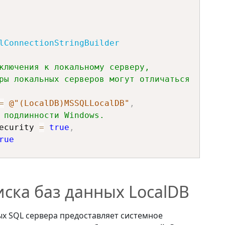
lConnectionStringBuilder
ключения к локальному серверу,
ры локальных серверов могут отличаться 
=
@"(LocalDB)MSSQLLocalDB"
,
 подлинности Windows.
gratedSecurity 
=
true
,
rue
ctionString
;
ска баз данных LocalDB
х SQL сервера предоставляет системное
росов к SQL серверу.