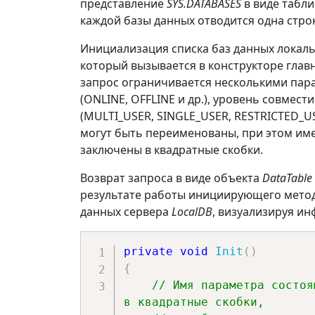
представление
SYS.DATABASES
в виде табли
public
static
DataTable
каждой базы данных отводится одна стро
{
Инициализация списка баз данных локаль
string
 connectionSt
который вызывается в конструкторе гла
запрос ограничивается несколькими пара
using
SqlConnection
(ONLINE, OFFLINE и др.), уровень совмест
using
SqlCommand
 co
(MULTI_USER, SINGLE_USER, RESTRICTED_US
        connection
.
Open
(
)
;
могут быть переименованы, при этом и
заключены в квадратные скобки.
// Результаты возвр
DataTable
 result 
=
Возврат запроса в виде объекта
DataTable
using
SqlDataReader
результате работы инициирующего мето
        result
.
Load
(
reader
)
данных сервера
LocalDB
, визуализируя и
return
 result
;
private
}
void
Init
(
)
}
{
// Имя параметра состоя
в квадратные скобки, 