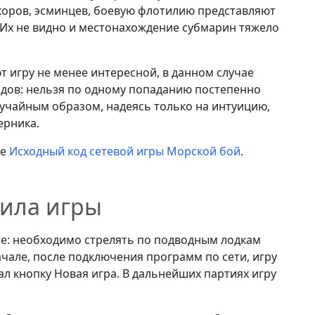
нкоров, эсминцев, боевую флотилию представляют
 Их не видно и местонахождение субмарин тяжело
 игру не менее интересной, в данном случае
дов: нельзя по одному попаданию постепенно
лучайным образом, надеясь только на интуицию,
ерника.
це
Исходный код сетевой игры Морской бой
.
ила игры
е: необходимо стрелять по подводным лодкам
але, после подключения программ по сети, игру
л кнопку Новая игра. В дальнейших партиях игру