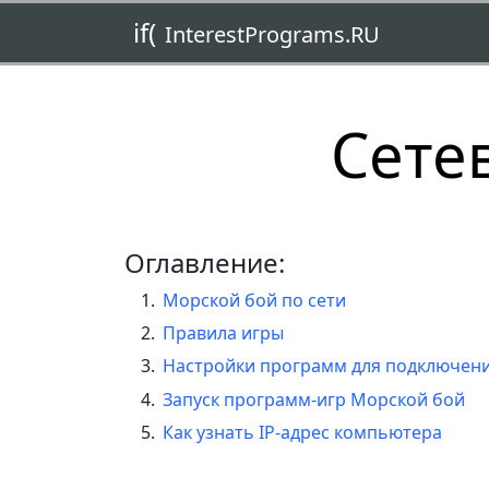
if(
InterestPrograms.RU
Сете
Оглавление:
Морской бой по сети
Правила игры
Настройки программ для подключени
Запуск программ-игр Морской бой
Как узнать IP-адрес компьютера