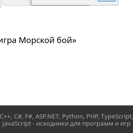
 игра Морской бой»
C++, C#, F#, ASP.NET, Python, PHP, TypeScript
JavaScript - исходники для программ и игр