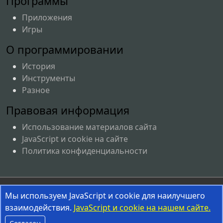
Программы
Приложения
Игры
О программировании
История
Инструменты
Разное
Правовая информация
Использование материалов сайта
JavaScript и cookie на сайте
Политика конфиденциальности
Соглашение об использовании материалов сайта
Мы используем JavaScript и cookie для наилучшего
взаимодействия.
JavaScript и cookie на нашем сайте.
InterestPrograms.RU © 2008-2026