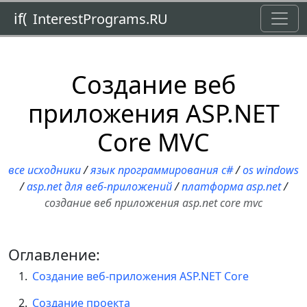
Toggl
if(
InterestPrograms.RU
Создание веб
приложения ASP.NET
Core MVC
все исходники
/
язык программирования c#
/
os windows
/
asp.net для веб-приложений
/
платформа asp.net
/
создание веб приложения asp.net core mvc
Оглавление:
Создание веб-приложения ASP.NET Core
Создание проекта