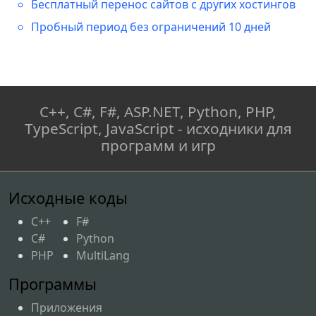
Бесплатный перенос сайтов с других хостингов
Пробный период без ограничений 10 дней
C++, C#, F#, ASP.NET, Python, PHP,
TypeScript, JavaScript - исходники для
программ и игр
Исходные коды
C++
F#
C#
Python
PHP
MultiLang
Программы
Приложения