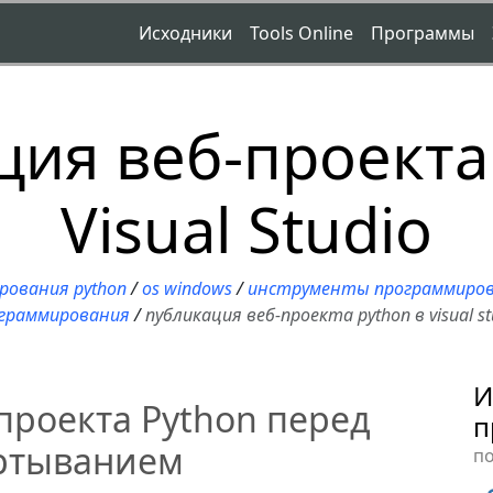
Исходники
Tools Online
Программы
ия веб-проекта
Visual Studio
рования python
/
os windows
/
инструменты программиро
граммирования
/
публикация веб-проекта python в visual st
И
проекта Python перед
п
ртыванием
п