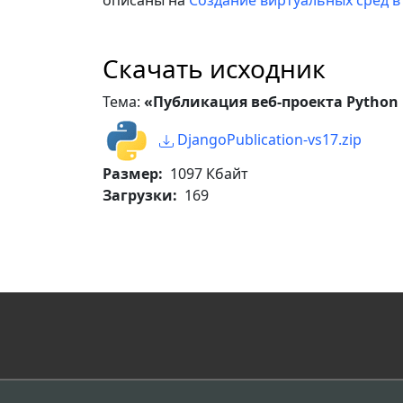
описаны на
Создание виртуальных сред в 
Скачать исходник
Тема:
«Публикация веб-проекта Python в
DjangoPublication-vs17.zip
Размер:
1097 Кбайт
Загрузки:
169