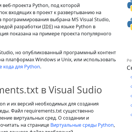
 веб-проекта Python, под которой
пок входящих в проект к развертыванию на
а программирования выбрана MS Visual Studio,
едой разработки (
IDE
) на языке Python в
ция показана на примере проекта популярного
l Studio, но опубликованный программный контент
а платформах Windows и Unix, или использовать
Ре
е кода для Python
.
С
ents.txt в Visual Sudio
hon и их версий необходимых для создания
ды. Файл requirements.txt существенно
ление виртуальных сред. О создании и
очитать на странице
Виртуальные среды Python
,