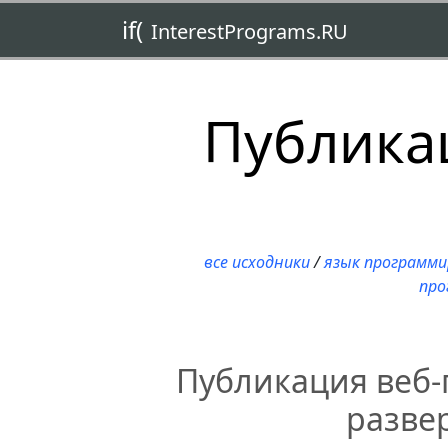
if(
InterestPrograms.RU
Публикац
все исходники
/
язык программи
про
Публикация веб-
разве