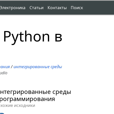
Электроника
Статьи
Контакты
Поиск
 Python в
вания
/
интегрированные среды
udio
нтегрированные среды
рограммирования
охожие исходники