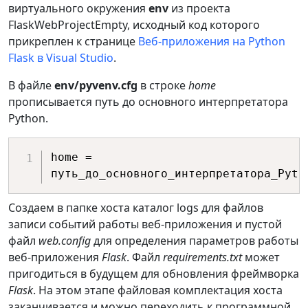
виртуального окружения
env
из проекта
FlaskWebProjectEmpty, исходный код которого
прикреплен к странице
Веб-приложения на Python
Flask в Visual Studio
.
В файле
env/pyvenv.cfg
в строке
home
прописывается путь до основного интерпретатора
Python.
home = 
Создаем в папке хоста каталог logs для файлов
записи событий работы веб-приложения и пустой
файл
web.config
для определения параметров работы
веб-приложения
Flask
. Файл
requirements.txt
может
пригодиться в будущем для обновления фреймворка
Flask
. На этом этапе файловая комплектация хоста
заканчивается и можно переходить к программной