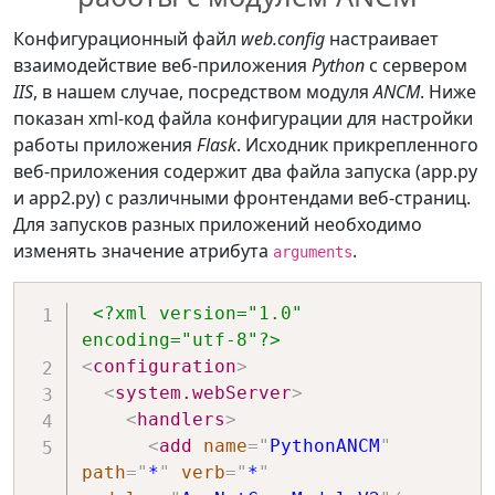
Конфигурационный файл
web.config
настраивает
взаимодействие веб-приложения
Python
с сервером
IIS
, в нашем случае, посредством модуля
ANCM
. Ниже
показан xml-код файла конфигурации для настройки
работы приложения
Flask
. Исходник прикрепленного
веб-приложения содержит два файла запуска (app.py
и app2.py) с различными фронтендами веб-страниц.
Для запусков разных приложений необходимо
изменять значение атрибута
.
arguments
<?xml version="1.0" 
encoding="utf-8"?>
<
configuration
>
<
system.webServer
>
<
handlers
>
<
add
name
=
"
PythonANCM
"
path
=
"
*
"
verb
=
"
*
"