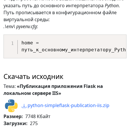
проекта.
указать путь до основного интерпретатора
Python
.
    HOST 
=
Путь прописывается в конфигурационном файле
os
.
environ
.
get
(
'SERVER_HOST'
,
виртуальной среды:
'127.0.0.1'
)
.\env\ pyvenv.cfg
:
# Если раскомментировать 
home = 
строки ниже
# в файле .log распечатается 
список
# переменных среды со 
Скачать исходник
значениями.
print
(
"===== Переменнные среды 
Тема:
«Публикация приложения Flask на
====="
)
локальном сервере IIS»
for
 key 
in
 os
.
environ
.
keys
(
)
:
print
(
"{0}: 
python-simpleflask-publication-iis.zip
{1}"
.
format
(
key
,
 os
.
environ
[
key
]
)
,
Размер:
7748 Кбайт
end
=
"\n"
)
Загрузки:
275
print
(
"===== /Переменнные 