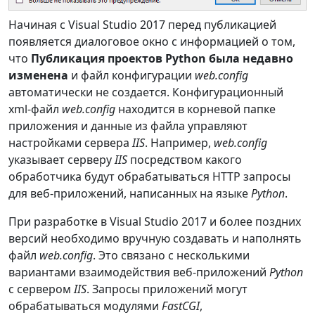
Начиная с Visual Studio 2017 перед публикацией
появляется диалоговое окно с информацией о том,
что
Публикация проектов Python была недавно
изменена
и файл конфигурации
web.config
автоматически не создается. Конфигурационный
xml-файл
web.config
находится в корневой папке
приложения и данные из файла управляют
настройками сервера
IIS
. Например,
web.config
указывает серверу
IIS
посредством какого
обработчика будут обрабатываться HTTP запросы
для веб-приложений, написанных на языке
Python
.
При разработке в Visual Studio 2017 и более поздних
версий необходимо вручную создавать и наполнять
файл
web.config
. Это связано с несколькими
вариантами взаимодействия веб-приложений
Python
с сервером
IIS
. Запросы приложений могут
обрабатываться модулями
FastCGI
,