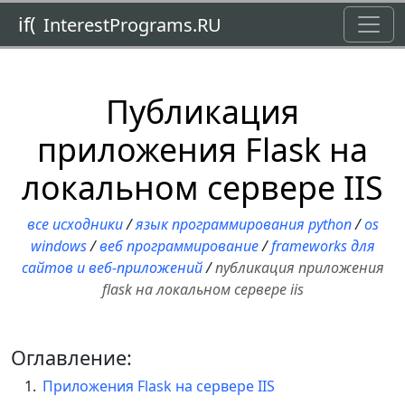
Toggl
if(
InterestPrograms.RU
Публикация
приложения Flask на
локальном сервере IIS
все исходники
/
язык программирования python
/
os
windows
/
веб программирование
/
frameworks для
сайтов и веб-приложений
/
публикация приложения
flask на локальном сервере iis
Оглавление:
Приложения Flask на сервере IIS