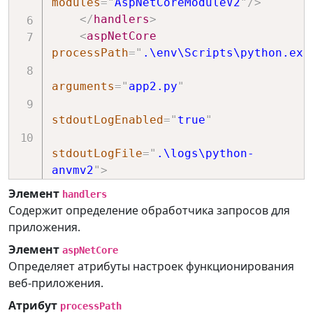
modules
=
"
AspNetCoreModuleV2
"
/>
</
handlers
>
<
aspNetCore
processPath
=
"
.\env\Scripts\python.exe
arguments
=
"
app2.py
"
stdoutLogEnabled
=
"
true
"
stdoutLogFile
=
"
.\logs\python-
anvmv2
"
>
</
aspNetCore
>
Элемент
handlers
</
system.webServer
>
Содержит определение обработчика запросов для
</
configuration
>
приложения.
Элемент
aspNetCore
Определяет атрибуты настроек функционирования
веб-приложения.
Атрибут
processPath