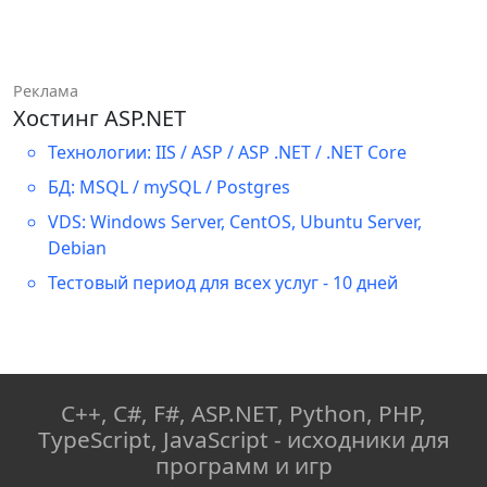
порта доступа к веб-приложению
# определяется порт по 
умолчанию
        PORT 
=
5789
Реклама
Хостинг ASP.NET
# Запуск сервера разработки в 
отладочном режиме
Технологии: IIS / ASP / ASP .NET / .NET Core
    app
.
run
(
HOST
,
 PORT
,
True
)
БД: MSQL / mySQL / Postgres
VDS: Windows Server, CentOS, Ubuntu Server,
Debian
Тестовый период для всех услуг - 10 дней
C++, C#, F#, ASP.NET, Python, PHP,
TypeScript, JavaScript - исходники для
программ и игр