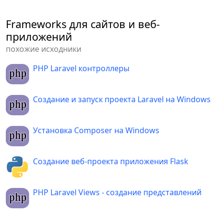
среды ===== \n"
)
Frameworks для сайтов и веб-
try
:
приложений
# Номер порта, на котором 
запустится веб-приложение
похожие исходники
# выбирается системой 
PHP Laravel контроллеры
случайным образом.
# В среде ASP.NET номер 
порта хранится в 
Создание и запуск проекта Laravel на Windows
# переменной 
ASPNETCORE_PORT.
#PORT = 
Установка Composer на Windows
int(os.environ.get('SERVER_PORT', 
'5789'))
Создание веб-проекта приложения Flask
        PORT 
=
int
(
os
.
environ
.
get
(
'ASPNETCORE_PORT'
,
'5789'
)
)
PHP Laravel Views - создание представлений
except
 ValueError
:
# При ошибке получения 