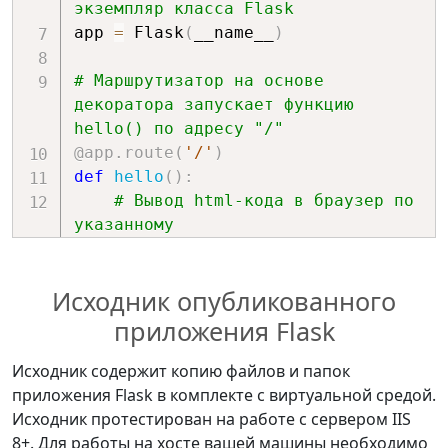
экземпляр класса Flask
app 
=
 Flask
(
__name__
)
# Маршрутизатор на основе 
декоратора запускает функцию 
hello() по адресу "/"
@app
.
route
(
'/'
)
def
hello
(
)
:
# Вывод html-кода в браузер по 
указанному 
# в маршрутизаторе адресу
return
"Hello World! Привет 
Исходник опубликованного
Мир!"
приложения Flask
if
 __name__ 
==
'__main__'
:
import
 os

Исходник содержит копию файлов и папок
# Получение имени хоста для 
приложения Flask в комплекте с виртуальной средой.
запуска веб-приложения.
Исходник протестирован на работе с сервером IIS
# Настраивается в свойствах 
8+. Для работы на хосте вашей машины необходимо