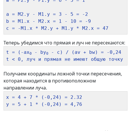
w = P2.y - P1.y = 6 - 5 = 1

a = M2.y - M1.y = 3 - 5 = -2

b = M1.x - M2.x = 1 - 10 = -9

Теперь убедимся что прямая и луч не пересекаются:
t = (-ax
 - by
 - c) / (av + bw) = -0,24

0
0
Получаем координаты ложной точки пересечения,
которая находится в противоположном
направлении луча.
x = 4 + 7 * (-0,24) = 2.32
