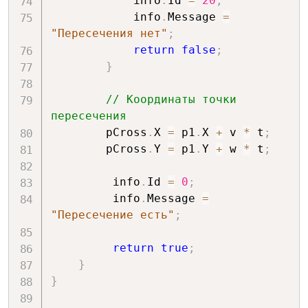
            info
.
Id 
=
20
;
            info
.
Message 
=
"Пересечения нет"
;
return
false
;
}
// Координаты точки 
пересечения
        pCross
.
X 
=
 p1
.
X 
+
 v 
*
 t
;
        pCross
.
Y 
=
 p1
.
Y 
+
 w 
*
 t
;
         info
.
Id 
=
0
;
         info
.
Message 
=
"Пересечение есть"
;
return
true
;
}
}