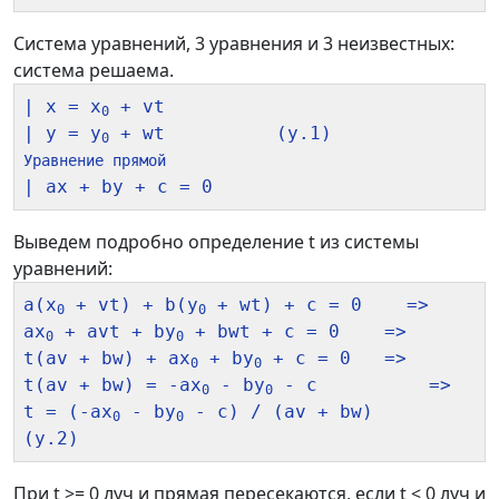
Система уравнений, 3 уравнения и 3 неизвестных:
система решаема.
| x = x
 + vt

0
| y = y
0
Уравнение прямой
Выведем подробно определение t из системы
уравнений:
a(x
 + vt) + b(y
 + wt) + c = 0    =>

0
0
ax
 + avt + by
 + bwt + c = 0    =>

0
0
t(av + bw) + ax
 + by
 + c = 0   =>

0
0
t(av + bw) = -ax
 - by
 - c          =>

0
0
t = (-ax
 - by
 - c) / (av + bw)       
0
0
При t >= 0 луч и прямая пересекаются, если t < 0 луч и