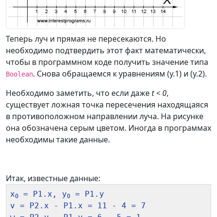
Теперь луч и прямая не пересекаются. Но
необходимо подтвердить этот факт математически,
чтобы в программном коде получить значение типа
. Снова обращаемся к уравнениям (у.1) и (у.2).
Boolean
Необходимо заметить, что если даже
t < 0
,
существует ложная точка пересечения находящаяся
в противоположном направлении луча. На рисунке
она обозначена серым цветом. Иногда в программах
необходимы такие данные.
Итак, известные данные:
x
 = P1.x, y
 = P1.y

0
0
v = P2.x - P1.x = 11 - 4 = 7
