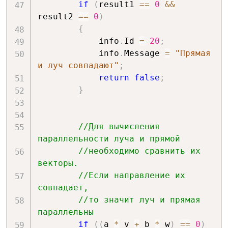
if
(
result1 
==
0
&&
result2 
==
0
)
{
            info
.
Id 
=
20
;
            info
.
Message 
=
"Прямая 
и луч совпадают"
;
return
false
;
}
//Для вычисления 
параллельности луча и прямой 
//необходимо сравнить их 
векторы.
//Если направление их 
совпадает, 
//то значит луч и прямая 
параллельны
if
(
(
a 
*
 v 
+
 b 
*
 w
)
==
0
)