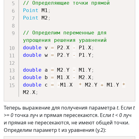
// Определяющие точки прямой
Point
 M1
;
Point
 M2
;
// Определим переменные для 
упрощения решения уравнений
double
 v 
=
 P2
.
X 
-
 P1
.
X
;
double
 w 
=
 P2
.
Y 
-
 P1
.
Y
;
double
 a 
=
 M2
.
Y 
-
 M1
.
Y
;
double
 b 
=
 M1
.
X 
-
 M2
.
X
;
double
 c 
=
-
M1
.
X  
*
 M2
.
Y 
+
 M1
.
Y 
*
M2
.
X
;
Теперь выражение для получения параметра
t
. Если
t
>= 0
точка луч и прямая пересекаются. Если
t < 0
луч
и прямая не пересекаются, не имеют общей точки.
Определим параметр t из уравнения (у.2):