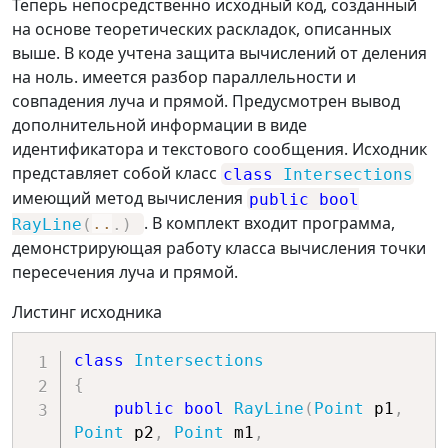
Теперь непосредственно исходный код, созданный
на основе теоретических раскладок, описанных
выше. В коде учтена защита вычислений от деления
на ноль. имеется разбор параллельности и
совпадения луча и прямой. Предусмотрен вывод
дополнительной информации в виде
идентификатора и текстового сообщения. Исходник
представляет собой класс
class
Intersections
имеющий метод вычисления
public
bool
. В комплект входит программа,
RayLine
(
..
.
)
демонстрирующая работу класса вычисления точки
пересечения луча и прямой.
Листинг исходника
class
Intersections
{
public
bool
RayLine
(
Point
 p1
,
Point
 p2
,
Point
 m1
,