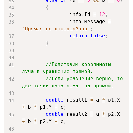
else
if
(
a 
==
0
&&
 b 
==
0
)
{
                info
.
Id 
=
12
;
                info
.
Message 
=
"Прямая не определённа"
;
return
false
;
}
//Подставим координаты 
луча в уравнение прямой.
//Если уравнение верно, то 
две точки луча лежат на прямой.
double
 result1 
=
 a 
*
 p1
.
X 
+
 b 
*
 p1
.
Y 
+
 c
;
double
 result2 
=
 a 
*
 p2
.
X 
+
 b 
*
 p2
.
Y 
+
 c
;