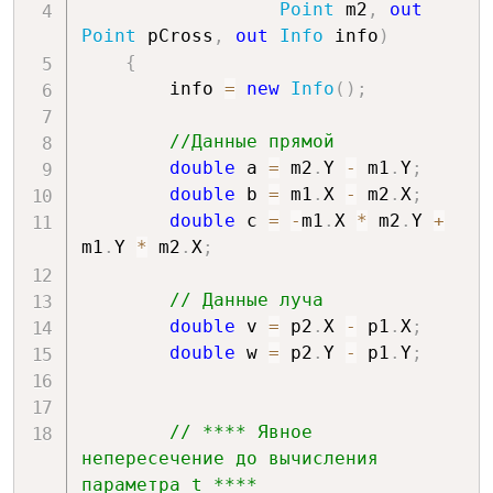
Point
 m2
,
out
Point
 pCross
,
out
Info
 info
)
{
        info 
=
new
Info
(
)
;
//Данные прямой
double
 a 
=
 m2
.
Y 
-
 m1
.
Y
;
double
 b 
=
 m1
.
X 
-
 m2
.
X
;
double
 c 
=
-
m1
.
X 
*
 m2
.
Y 
+
m1
.
Y 
*
 m2
.
X
;
// Данные луча
double
 v 
=
 p2
.
X 
-
 p1
.
X
;
double
 w 
=
 p2
.
Y 
-
 p1
.
Y
;
// **** Явное 
непересечение до вычисления 
параметра t ****