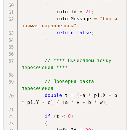
{
            info
.
Id 
=
21
;
            info
.
Message 
=
"Луч и 
прямая параллельны"
;
return
false
;
}
// **** Вычисляем точку 
пересечения ****
// Проверка факта 
пересечения
double
 t 
=
(
-
a 
*
 p1
.
X 
-
 b 
*
 p1
.
Y 
-
 c
)
/
(
a 
*
 v 
+
 b 
*
 w
)
;
if
(
t 
<
0
)
{