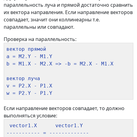
параллельность луча и прямой достаточно сравнить
их вектора направления. Если направление векторов
совпадает, значит они коллинеарны т.е.
параллельны или совпадают.
Проверка на параллельность:
вектор прямой

a = M2.Y - M1.Y

b = M1.X - M2.X => -b = M2.X - M1.X

вектор луча

v = P2.X - P1.X

Если направление векторов совпадает, то должно
выполняться условие:
 vector1.X      vector1.Y

----------- = -------------
