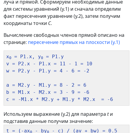
луча и прямой. Сформируем необходимые данные
для системы уравнений (у.1) и сначала определим
факт пересечения уравнение (у.2), затем получим
координаты точки
С
.
Вычисление свободных членов прямой описано на
странице:
пересечение прямых на плоскости (у.1)
x
 = P1.x, y
 = P1.y

0
0
v = P2.x - P1.x = 11 - 1 = 10

w = P2.y - P1.y = 4 - 6 = -2

a = M2.y - M1.y = 8 - 2 = 6

b = M1.x - M2.x = 3 - 9 = -6

Используем выражение (у.2) для параметра
t
и
подставив данные получим значение:
t = (-ax
 - by
 - c) / (av + bw) = 0.5

0
0