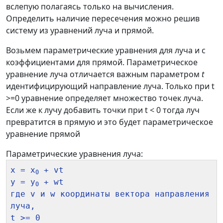
вслепую полагаясь только на вычисления.
Определить наличие пересечения можно решив
систему из уравнений луча и прямой.
Возьмем параметрические уравнения для луча и с
коэффициентами для прямой. Параметрическое
уравнение луча отличается важным параметром
t
идентифицирующий направление луча. Только при t
>=0 уравнение определяет множество точек луча.
Если же к лучу добавить точки при t < 0 тогда луч
превратится в прямую и это будет параметрическое
уравнение прямой
Параметрические уравнения луча:
x = x
 + vt

0
y = y
 + wt

0
где v и w координаты вектора направления 
луча, 
