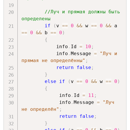
//Луч и прямая должны быть 
определены
if
(
v 
==
0
&&
 w 
==
0
&&
 a 
==
0
&&
 b 
==
0
)
{
            info
.
Id 
=
10
;
            info
.
Message 
=
"Луч и 
прямая не определённы"
;
return
false
;
}
else
if
(
v 
==
0
&&
 w 
==
0
)
{
             info
.
Id 
=
11
;
             info
.
Message 
=
"Луч 
не определён"
;
return
false
;
}