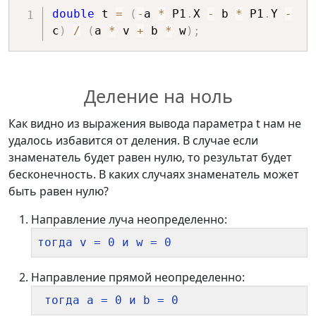
double
 t 
=
(
-
a 
*
 P1
.
X 
-
 b 
*
 P1
.
Y 
-
c
)
/
(
a 
*
 v 
+
 b 
*
 w
)
;
Деление на ноль
Как видно из выражения вывода параметра t нам не
удалось избавится от деления. В случае если
знаменатель будет равен нулю, то результат будет
бесконечность. В каких случаях знаменатель может
быть равен нулю?
Направление луча неопределенно:
Направление прямой неопределенно:
 тогда a = 0 и b = 0