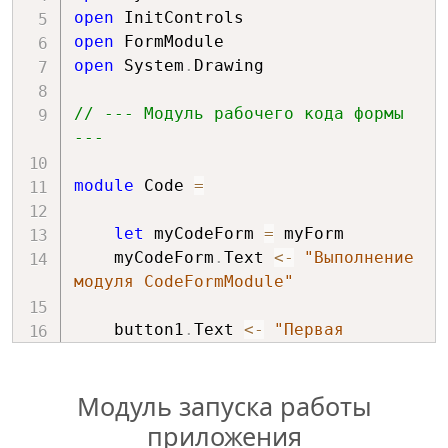
open
        btn
.
BackColor 
<-
// Кнопки добавляются в 
open
Color
.
BurlyWood

контейнер TableLayoutPanel.
open
 System
.
Drawing

tableLayoutPanel
.
Controls
.
Add
(
button1
// --- Модуль рабочего кода формы 
0
,
0
)
---
tableLayoutPanel
.
Controls
.
Add
(
button2
module
 Code 
=
1
,
0
)
let
 myCodeForm 
=
 myForm

tableLayoutPanel
.
Controls
.
Add
(
button3
    myCodeForm
.
Text 
<-
"Выполнение 
1
,
1
)
модуля CodeFormModule"
tableLayoutPanel
.
Controls
.
Add
(
button4
    button1
.
Text 
<-
"Первая 
0
,
1
)
кнопка"
    button2
.
Text 
<-
"Вторая 
tableLayoutPanel
.
Controls
.
Add
(
button4
Модуль запуска работы
кнопка"
0
,
1
)
    button3
.
Text 
<-
"Третья 
приложения