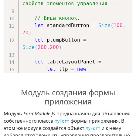
свойств элементов управления ---
// Виды кнопок.
let
 standardButton 
=
Size
(
100
,
70
)
let
 plumpButton 
=
Size
(
200
,
200
)
let
 tableLayoutPanel 
=
let
 tlp 
=
new
TableLayoutPanel
(
)
        tlp
.
CellBorderStyle 
<-
Модуль создания формы
TableLayoutPanelCellBorderStyle
.
Single
        tlp
.
ColumnCount 
<-
2
приложения
        tlp
.
RowCount 
<-
2
        tlp
.
ColumnStyles
.
Add
(
new
Модуль
FormModule.fs
предназначен для объявления
ColumnStyle
(
SizeType
.
Percent
,
собственного класса
формы приложения. В
MyForm
50F
)
)
|>
 ignore

этом же модуле создаётся объект
и к нему
MyForm
        tlp
.
ColumnStyles
.
Add
(
new
добавляются элементы управления предварительно