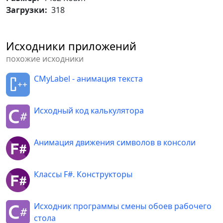
System
.
EventHandler
(
buttons_Click
)
Загрузки:
318
tableLayoutPanel
.
ResumeLayout
(
false
)
;
)
    myForm
.
ResumeLayout
(
false
)
;
    button2
.
Click
.
AddHandler
(
new
Исходники приложений
System
.
EventHandler
(
buttons_Click
)
)
похожие исходники
    button3
.
Click
.
AddHandler
(
new
CMyLabel - анимация текста
System
.
EventHandler
(
buttons_Click
)
)
    button4
.
Click
.
AddHandler
(
new
Исходный код калькулятора
System
.
EventHandler
(
buttons_Click
)
)
Анимация движения символов в консоли
Классы F#. Конструкторы
Исходник программы смены обоев рабочего
стола