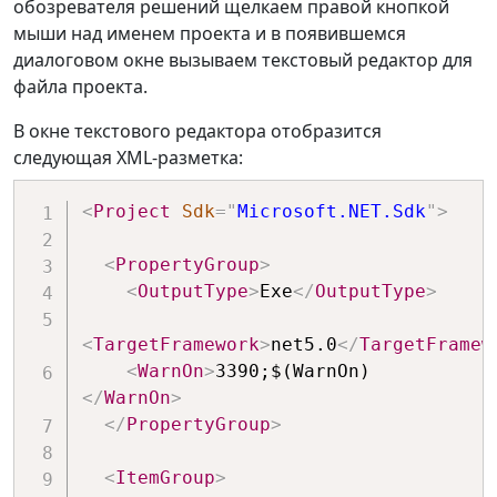
обозревателя решений щелкаем правой кнопкой
мыши над именем проекта и в появившемся
диалоговом окне вызываем текстовый редактор для
файла проекта.
В окне текстового редактора отобразится
следующая XML-разметка:
<
Project
Sdk
=
"
Microsoft.NET.Sdk
"
>
<
PropertyGroup
>
<
OutputType
>
Exe
</
OutputType
>
<
TargetFramework
>
net5.0
</
TargetFramew
<
WarnOn
>
3390;$(WarnOn)
</
WarnOn
>
</
PropertyGroup
>
<
ItemGroup
>