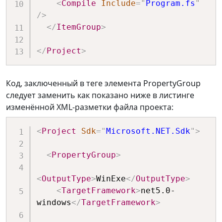
<
Compile
Include
=
"
Program.fs
"
/>
</
ItemGroup
>
</
Project
>
Код, заключенный в теге элемента PropertyGroup
следует заменить как показано ниже в листинге
изменённой XML-разметки файла проекта:
<
Project
Sdk
=
"
Microsoft.NET.Sdk
"
>
<
PropertyGroup
>
<
OutputType
>
WinExe
</
OutputType
>
<
TargetFramework
>
net5.0-
windows
</
TargetFramework
>