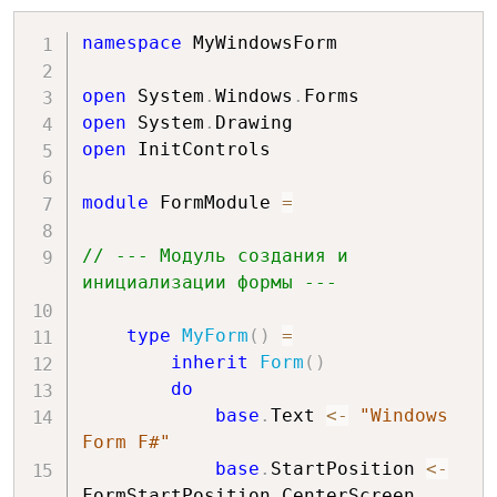
        btn
.
Anchor 
<-
AnchorStyles
.
None

namespace
 MyWindowsForm

        btn
.
BackColor 
<-
Color
.
BlueViolet

open
 System
.
Windows
.
        btn

open
 System
.
open
 InitControls

let
 button2 
=
let
 btn 
=
new
Button
(
)
module
 FormModule 
=
        btn
.
Name 
<-
"button2"
        btn
.
Size 
<-
 standardButton

// --- Модуль создания и 
        btn
.
TabIndex 
<-
1
инициализации формы ---
        btn
.
Text 
<-
"button2"
        btn
.
Anchor 
<-
type
MyForm
(
)
=
AnchorStyles
.
None

inherit
Form
(
)
        btn
.
BackColor 
<-
do
Color
.
Chartreuse

base
.
Text 
<-
"Windows 
        btn

Form F#"
base
.
StartPosition 
<-
let
 button3 
=
FormStartPosition
.
CenterScreen
