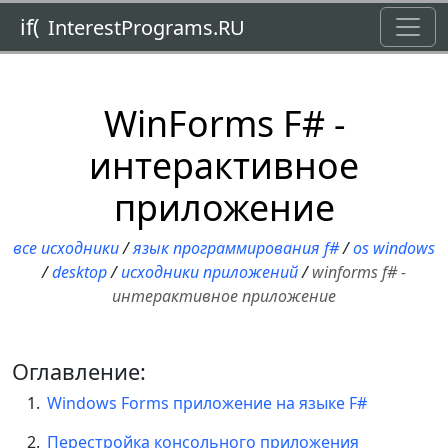
Toggl
if(
InterestPrograms.RU
WinForms F# -
интерактивное
приложение
все исходники
/
язык программирования f#
/
os windows
/
desktop
/
исходники приложений
/
winforms f# -
интерактивное приложение
Оглавление:
Windows Forms приложение на языке F#
Перестройка консольного приложения