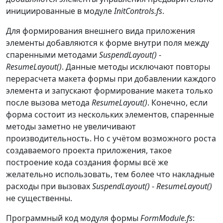
ColumnStyle
(
SizeType
.
Percent
,
инициированные в модуле
InitControls.fs
.
50F
)
)
|>
 ignore

Для формирования внешнего вида приложения
        tlp
.
RowStyles
.
Add
(
new
элементы добавляются к форме внутри поля между
RowStyle
(
SizeType
.
Percent
,
50F
)
)
спаренными методами
SuspendLayout()
-
|>
 ignore

ResumeLayout()
. Данные методы исключают повторы
        tlp
.
RowStyles
.
Add
(
new
перерасчета макета формы при добавлении каждого
RowStyle
(
SizeType
.
Percent
,
50F
)
)
элемента и запускают формирование макета только
|>
 ignore

после вызова метода
ResumeLayout()
. Конечно, если
        tlp
.
Dock 
<-
 DockStyle
.
Fill

форма состоит из нескольких элементов, спаренные
        tlp
.
Name 
<-
"tlp"
методы заметно не увеличивают
        tlp

производительность. Но с учётом возможного роста
создаваемого проекта приложения, такое
let
 button1 
=
построение кода создания формы всё же
let
 btn 
=
new
Button
(
)
желательно использовать, тем более что накладные
        btn
.
Name 
<-
"button1"
расходы при вызовах
SuspendLayout()
-
ResumeLayout()
        btn
.
Size 
<-
 standardButton

не существенны.
        btn
.
TabIndex 
<-
0
        btn
.
Text 
<-
"button1"
Программный код модуля формы
FormModule.fs
: