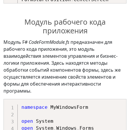
let
 btn 
=
new
Button
(
)
base
.
Size 
<-
new
        btn
.
Name 
<-
"button3"
Size
(
800
,
600
)
        btn
.
Size 
<-
 standardButton

Модуль рабочего кода
base
.
TopMost 
<-
true
        btn
.
TabIndex 
<-
2
приложения
        btn
.
Text 
<-
"button3"
// Создаем собственную форму.
        btn
.
Anchor 
<-
let
 myForm 
=
new
MyForm
(
)
Модуль F#
CodeFormModule.fs
предназначен для
AnchorStyles
.
None

рабочего кода приложения, это модуль
        btn
.
BackColor 
<-
// Приостановка работы 
взаимодействия элементов управления и бизнес-
Color
.
CadetBlue

макетов.
логики приложения. Здесь находятся методы
        btn

// Приостановка актуальна при 
обработки событий компонентов формы, здесь же
большом количестве визуальных 
осуществляется изменение свойств элементов и
let
 button4 
=
элементов.
формы для обеспечения интерактивности
let
 btn 
=
new
Button
(
)
// Уменьшает время 
программы.
        btn
.
Name 
<-
"button4"
визуализации формы.
        btn
.
Size 
<-
 standardButton

namespace
 MyWindowsForm

        btn
.
TabIndex 
<-
3
tableLayoutPanel
.
SuspendLayout
(
)
        btn
.
Text 
<-
"button4"
    myForm
.
SuspendLayout
(
)
open
        btn
.
Anchor 
<-
open
 System
.
Windows
.
AnchorStyles
.
None
