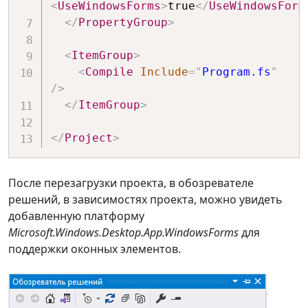
<
UseWindowsForms
>
true
</
UseWindowsForm
</
PropertyGroup
>
<
ItemGroup
>
<
Compile
Include
=
"
Program.fs
"
/>
</
ItemGroup
>
</
Project
>
После перезагрузки проекта, в обозревателе
решений, в зависимостях проекта, можно увидеть
добавленную платформу
Microsoft.Windows.Desktop.App.WindowsForms
для
поддержки оконных элементов.