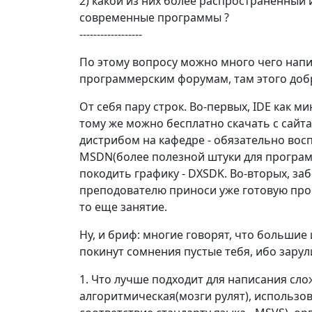
2) какой из них более распространенный 
современные программы ?
------------------
По этому вопросу можно много чего напи
программерским форумам, там этого доб
От себя пару строк. Во-первых, IDE как 
тому же можно бесплатно скачать с сайта 
дистрибом на кафедре - обязательно восп
MSDN(более полезной штуки для програм
покодить графику - DXSDK. Во-вторых, заб
преподователю приноси уже готовую прог
то еще занятие.
Ну, и бриф: многие говорят, что большие 
покинут сомнения пустые тебя, ибо зарул
1. Что лучше подходит для написания сл
алгоритмическая(мозги рулят), использо