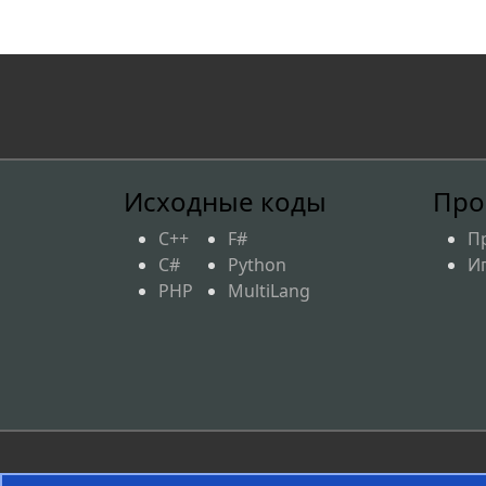
Исходные коды
Про
C++
F#
П
C#
Python
И
PHP
MultiLang