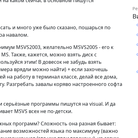
и на каком сейчас в основном пишутся
Ре
В
сать и много уже было сказано, пошарься по
ра навалом.
минимум MSVS2003, желательно MSVS2005 - его к
MS. Также, кажется, можно взять диск с
ользуйся этим! В довесок не забудь взять
мера врядли можно найти) + если захочешь
ей на работу в терминал классе, делай все дома,
у. Разгребать завалы коряво настроенного софта
и серьёзные программы пишутся на visual. И да
ивает MSVS всех не по-детски.
ожных программ? Сложность она разная бывает:
вание возможностей языка по максимуму (важно