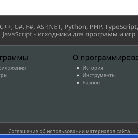
C++, C#, F#, ASP.NET, Python, PHP, TypeScript
JavaScript - исходники для программ и игр
граммы
О программиров
риложения
История
гры
Инструменты
Разное
Соглашение об использовании материалов сайта