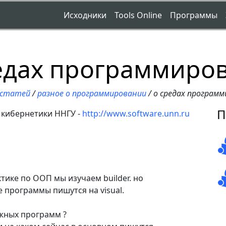
Исходники
Tools Online
Программы
едах программиро
 статей
/
разное о программировании
/ о средах програм
П
 кибернетики ННГУ -
http://www.software.unn.ru
ктике по ООП мы изучаем builder. но
 программы пишутся на visual.
ожных программ ?