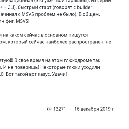
ганизационная (это уже твои тараканы), из серии
 + CLI), быстрый старт (говорят с builder
начинал с MSVS проблем не было). В общем,
ин фиг, MSVS!
и на каком сейчас в основном пишутся
м, который сейчас наиболее распространен, не
етую!!! В свое время на этом глюкодроме так
м. И не поверишь! Некоторые глюки уходили
. Вот такой вот казус. Удачи!
👀 13271
16 декабря 2019 г.