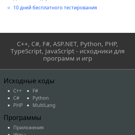
10 дней бесплатного тестирования
C++, C#, F#, ASP.NET, Python, PHP,
TypeScript, JavaScript - исходники для
программ и игр
Исходные коды
C++
F#
C#
Python
PHP
MultiLang
Программы
Приложения
Игры